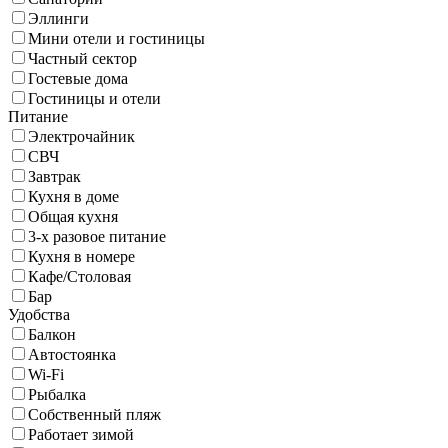
Эллинги
Мини отели и гостиницы
Частный сектор
Гостевые дома
Гостиницы и отели
Питание
Электрочайник
СВЧ
Завтрак
Кухня в доме
Общая кухня
3-х разовое питание
Кухня в номере
Кафе/Столовая
Бар
Удобства
Балкон
Автостоянка
Wi-Fi
Рыбалка
Собственный пляж
Работает зимой