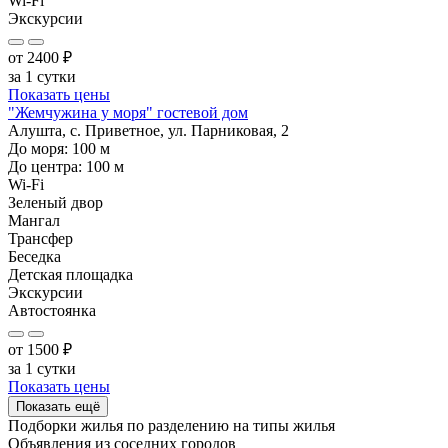
Wi-Fi
Экскурсии
от
2400
₽
за 1 сутки
Показать цены
"Жемчужина у моря" гостевой дом
Алушта, с. Приветное, ул. Парниковая, 2
До моря:
100
м
До центра:
100
м
Wi-Fi
Зеленый двор
Мангал
Трансфер
Беседка
Детская площадка
Экскурсии
Автостоянка
от
1500
₽
за 1 сутки
Показать цены
Показать ещё
Подборки жилья по разделению на
типы жилья
Объявления из
соседних городов