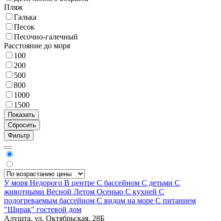
Пляж
Галька
Песок
Песочно-галечный
Расстояние до моря
100
200
500
800
1000
1500
Фильтр
У моря
Недорого
В центре
С бассейном
С детьми
С
животными
Весной
Летом
Осенью
С кухней
С
подогреваемым бассейном
С видом на море
С питанием
"Ширак" гостевой дом
Алушта, ул. Октябрьская, 28Б