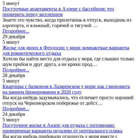
5 минут
Посуточные апартаменты в Адлере с бассейном: что
проверить перед заселением
Знаете это чувство, когда прилетаешь в отпуск, выходишь из
аэропорта, и влажный, горячий и тягучий …
Подробнее...
29 декабря
5 минут
Жилье для двоих в Феодосии у моря: компактные варианты
для романтического отдыха
Хотели бы найти место для отдыха у моря, где слышно только
шум прибоя и друг друга, а не крики прод…
Подробнее...
28 декабря
5 минут
Квартиры с балконом в Лазаревском у моря: как сэкономить
на раннем бронировании в 2026 году
Вы когда-нибудь задумывались, что отличает просто хороший
отпуск на Черноморском побережье от дейст…
Подробнее...
24 декабря
5 минут
Посуточное жилье в Анапе для отдыха с питомцами:
проверенные варианты недалеко от центрального пляжа
Вы когда нибудь пробовали отдохнуть у моря вместе с