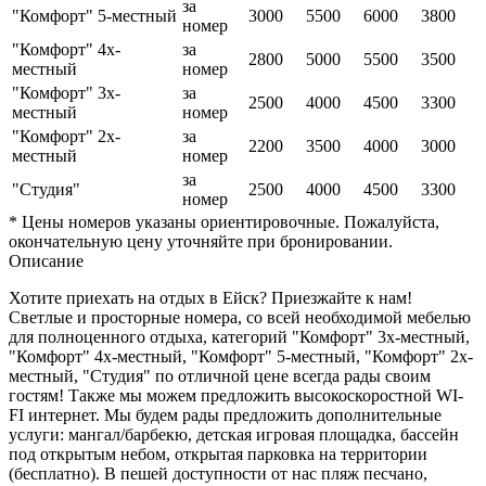
за
"Комфорт" 5-местный
3000
5500
6000
3800
номер
"Комфорт" 4х-
за
2800
5000
5500
3500
местный
номер
"Комфорт" 3х-
за
2500
4000
4500
3300
местный
номер
"Комфорт" 2х-
за
2200
3500
4000
3000
местный
номер
за
"Студия"
2500
4000
4500
3300
номер
* Цены номеров указаны ориентировочные. Пожалуйста,
окончательную цену уточняйте при бронировании.
Описание
Хотите приехать на отдых в Ейск? Приезжайте к нам!
Светлые и просторные номера, со всей необходимой мебелью
для полноценного отдыха, категорий "Комфорт" 3х-местный,
"Комфорт" 4х-местный, "Комфорт" 5-местный, "Комфорт" 2х-
местный, "Студия" по отличной цене всегда рады своим
гостям! Также мы можем предложить высокоскоростной WI-
FI интернет. Мы будем рады предложить дополнительные
услуги: мангал/барбекю, детская игровая площадка, бассейн
под открытым небом, открытая парковка на территории
(бесплатно). В пешей доступности от нас пляж песчано,