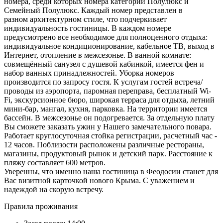
номера, среди которых номера категории Полулюкс и
Семейный Полулюкс. Каждый номер представлен в
разном архитектурном стиле, что подчеркивает
индивидуальность гостиницы. В каждом номере
предусмотрено все необходимое для полноценного отдыха:
индивидуальное кондиционирование, кабельное ТВ, выход в
Интернет, отопление в межсезонье. В ванной комнате:
совмещённый санузел с душевой кабинкой, имеется фен и
набор ванных принадлежностей. Уборка номеров
производится по запросу гостя. К услугам гостей встреча/
проводы из аэропорта, паромная переправа, бесплатный Wi-
Fi, экскурсионное бюро, широкая терраса для отдыха, летний
мини-бар, мангал, кухня, парковка. На территории имеется
бассейн. В межсезонье он подогревается. За отдельную плату
Вы сможете заказать ужин у Нашего замечательного повара.
Работает круглосуточная стойка регистрации, расчетный час -
12 часов. Поблизости расположены различные рестораны,
магазины, продуктовый рынок и детский парк. Расстояние к
пляжу составляет 600 метров.
Уверенны, что именно наша гостиница в Феодосии станет для
Вас визитной карточкой нового Крыма. С уважением и
надеждой на скорую встречу.
Правила проживания