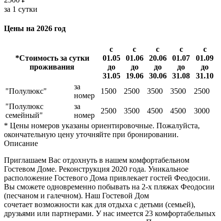
за 1 сутки
Цены на 2026 год
с
с
с
с
с
*Стоимость за сутки
01.05
01.06
20.06
01.07
01.09
проживания
до
до
до
до
до
31.05
19.06
30.06
31.08
31.10
за
"Полулюкс"
1500
2500
3500
3500
2500
номер
"Полулюкс
за
2500
3500
4500
4500
3000
семейный"
номер
* Цены номеров указаны ориентировочные. Пожалуйста,
окончательную цену уточняйте при бронировании.
Описание
Приглашаем Вас отдохнуть в нашем комфортабельном
Гостевом Доме. Реконструкция 2020 года. Уникальное
расположение Гостевого Дома привлекает гостей Феодосии.
Вы сможете одновременно побывать на 2-х пляжах Феодосии
(песчаном и галечном). Наш Гостевой Дом
сочетает возможности как для отдыха c детьми (семьей),
друзьями или партнерами. У нас имеется 23 комфортабельных