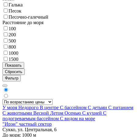
Галька
Песок
Песочно-галечный
Расстояние до моря
100
200
500
800
1000
1500
Фильтр
У моря
Недорого
В центре
С бассейном
С детьми
С питанием
С животными
Весной
Летом
Осенью
С кухней
С
подогреваемым бассейном
С видом на море
"Ирэн" частный сектор
Сукко, ул. Центральная, 6
До моря:
1000
м