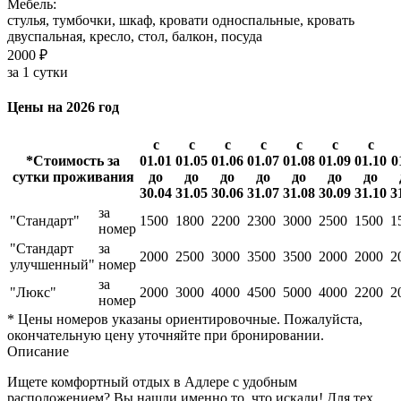
Мебель:
стулья, тумбочки, шкаф, кровати односпальные, кровать
двуспальная, кресло, стол, балкон, посуда
2000 ₽
за 1 сутки
Цены на 2026 год
с
с
с
с
с
с
с
*Стоимость за
01.01
01.05
01.06
01.07
01.08
01.09
01.10
0
сутки проживания
до
до
до
до
до
до
до
30.04
31.05
30.06
31.07
31.08
30.09
31.10
3
за
"Стандарт"
1500
1800
2200
2300
3000
2500
1500
1
номер
"Стандарт
за
2000
2500
3000
3500
3500
2000
2000
2
улучшенный"
номер
за
"Люкс"
2000
3000
4000
4500
5000
4000
2200
2
номер
* Цены номеров указаны ориентировочные. Пожалуйста,
окончательную цену уточняйте при бронировании.
Описание
Ищете комфортный отдых в Адлере с удобным
расположением? Вы нашли именно то, что искали! Для тех,