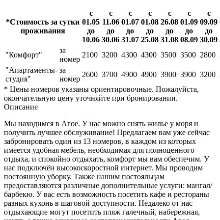
с
с
с
с
с
с
с
*Стоимость за сутки
01.05
11.06
01.07
01.08
26.08
01.09
09.09
проживания
до
до
до
до
до
до
до
10.06
30.06
31.07
25.08
31.08
08.09
30.09
за
"Комфорт"
2100
3200
4300
4300
3500
3500
2800
номер
"Апартаменты-
за
2600
3700
4900
4900
3900
3900
3200
студия"
номер
* Цены номеров указаны ориентировочные. Пожалуйста,
окончательную цену уточняйте при бронировании.
Описание
Мы находимся в Агое. У нас можно снять жилье у моря и
получить лучшее обслуживание! Предлагаем вам уже сейчас
забронировать один из 13 номеров, в каждом из которых
имеется удобная мебель, необходимая для полноценного
отдыха, и спокойно отдыхать, комфорт мы вам обеспечим. У
нас подключён высокоскоростной интернет. Мы проводим
постоянную уборку. Также нашим постояльцам
предоставляются различные дополнительные услуги: мангал/
барбекю. У вас есть возможность посетить кафе и рестораны
разных кухонь в шаговой доступности. Недалеко от нас
отдыхающие могут посетить пляж галечный, набережная,