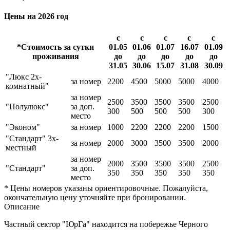
Цены на 2026 год
с
с
с
с
с
*Стоимость за сутки
01.05
01.06
01.07
16.07
01.09
проживания
до
до
до
до
до
31.05
30.06
15.07
31.08
30.09
"Люкс 2х-
за номер
2200
4500
5000
5000
4000
комнатный"
за номер
2500
3500
3500
3500
2500
"Полулюкс"
за доп.
300
500
500
500
300
место
"Эконом"
за номер
1000
2200
2200
2200
1500
"Стандарт" 3х-
за номер
2000
3000
3500
3500
2000
местный
за номер
2000
3500
3500
3500
2500
"Стандарт"
за доп.
350
350
350
350
350
место
* Цены номеров указаны ориентировочные. Пожалуйста,
окончательную цену уточняйте при бронировании.
Описание
Частный сектор "ЮрГа" находится на побережье Черного