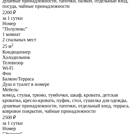
душевые принадлежности, тапочки, балкон, отдельный вход,
посуда, чайные принадлежности
2200 ₽
за 1 сутки
Номер
"Полулюкс"
1 комнат
2 спальных мест
2
25 м
Кондиционер
Холодильник
Телевизор
Wi-Fi
Фен
Балкон/Терраса
Душ и туалет в номере
Мебель:
комод, стулья, трюмо, тумбочки, шкаф, кровати, детская
кроватка, кресло-кровать, пуфик, стол, сушилка для одежды,
душевые принадлежности, тапочки, отдельный вход, терраса,
ковровое покрытие, чайные принадлежности
2500 ₽
за 1 сутки
Номер
"Эконом"