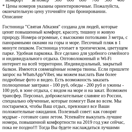
* Цены номеров указаны ориентировочные. Пожалуйста,
окончательную цену уточняйте при бронировании.
Описание
Гостиница "Святая Абхазия" создана для людей, которые
ценят повышенный комфорт, красоту, тишину и живую
природу. Номера огромные, с высокими потолками 3 метра, с
панорамными окнами на горы и море. Песочный пляж в 1
минуте пешком. Гостиница утопает в тропическом, цветущем
парке. Удобная парковка. Все сделано для удобного семейного
и индивидуального отдыха. Оптоволоконный и Wi-Fi
интернет на всей территории. Индивидуальный, закрытый
балкон. Имеются совмещённые номера твины. Если пришлете
запрос на WhatsApp/Viber, мы можем выслать Вам более
подробные фото и видео. Есть возможность заказать
полноценные завтраки - 100 руб, обеды - 200 руб и ужины -
100 руб, в зоне отдыха, с видом на море и на закат. Возможен
трансфер. Персонал, доброжелательные славяне из России,
специально обученные, которые помогут Вам во всем. Мы
постараемся, чтобы Ваш отдых, превзошел все Ваши
положительные ожидания. Полезный совет: как говорят
мудрые - готовьте сани летом. Успевайте выкупать лучшие
номера, повышенной комфортности на 2019 год уже сейчас,
пока не поздно!!! Тогда Вы будете наслаждаться лучшими