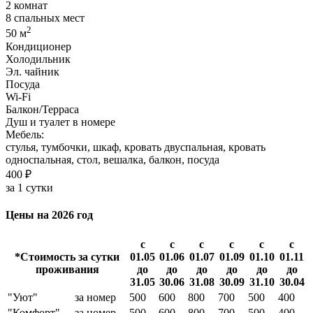
2 комнат
8 спальных мест
2
50 м
Кондиционер
Холодильник
Эл. чайник
Посуда
Wi-Fi
Балкон/Терраса
Душ и туалет в номере
Мебель:
стулья, тумбочки, шкаф, кровать двуспальная, кровать
односпальная, стол, вешалка, балкон, посуда
400 ₽
за 1 сутки
Цены на 2026 год
с
с
с
с
с
с
*Стоимость за сутки
01.05
01.06
01.07
01.09
01.10
01.11
проживания
до
до
до
до
до
до
31.05
30.06
31.08
30.09
31.10
30.04
"Уют"
за номер
500
600
800
700
500
400
"Комфорт"
за номер
500
600
800
700
500
400