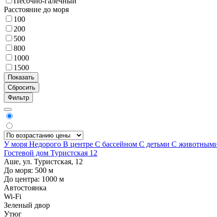
Песочно-галечный
Расстояние до моря
100
200
500
800
1000
1500
Фильтр
У моря
Недорого
В центре
С бассейном
С детьми
С животным
Гостевой дом Туристская 12
Аше, ул. Туристская, 12
До моря:
500
м
До центра:
1000
м
Автостоянка
Wi-Fi
Зеленый двор
Утюг