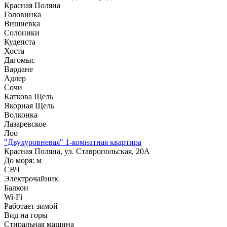
Красная Поляна
Головинка
Вишневка
Солоники
Кудепста
Хоста
Дагомыс
Вардане
Адлер
Сочи
Каткова Щель
Якорная Щель
Волконка
Лазаревское
Лоо
"Двухуровневая" 1-комнатная квартира
Красная Поляна, ул. Ставропольская, 20А
До моря:
м
СВЧ
Электрочайник
Балкон
Wi-Fi
Работает зимой
Вид на горы
Стиральная машина