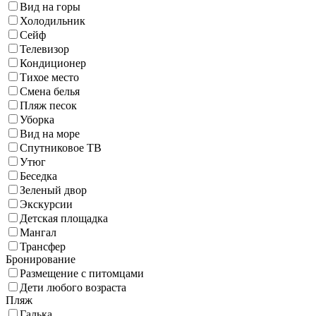
Вид на горы
Холодильник
Сейф
Телевизор
Кондиционер
Тихое место
Смена белья
Пляж песок
Уборка
Вид на море
Спутниковое ТВ
Утюг
Беседка
Зеленый двор
Экскурсии
Детская площадка
Мангал
Трансфер
Бронирование
Размещение с питомцами
Дети любого возраста
Пляж
Галька