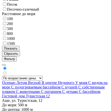
Песок
Песочно-галечный
Расстояние до моря
100
200
500
800
1000
1500
Фильтр
Осенью
Летом
Весной
В центре
Недорого
У моря
С видом на
море
С подогреваемым бассейном
С кухней
С собственным
пляжем
С животными
С питанием
С детьми
С бассейном
Гостевой дом Туристская 12
Аше, ул. Туристская, 12
До моря:
500
м
До центра:
1000
м