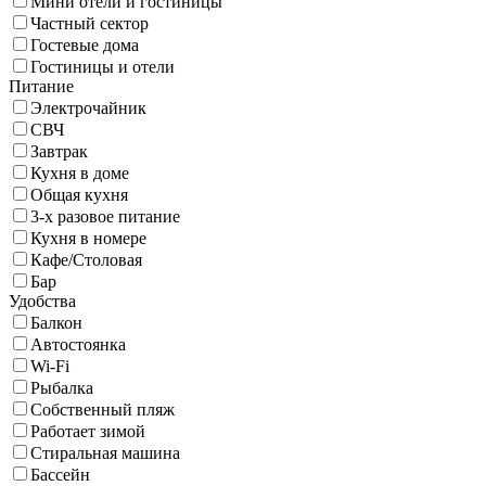
Мини отели и гостиницы
Частный сектор
Гостевые дома
Гостиницы и отели
Питание
Электрочайник
СВЧ
Завтрак
Кухня в доме
Общая кухня
3-х разовое питание
Кухня в номере
Кафе/Столовая
Бар
Удобства
Балкон
Автостоянка
Wi-Fi
Рыбалка
Собственный пляж
Работает зимой
Стиральная машина
Бассейн