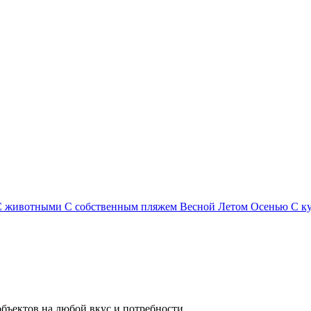
С животными
С собственным пляжем
Весной
Летом
Осенью
С к
бъектов на любой вкус и потребности