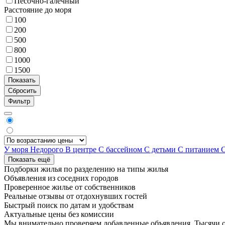
Песочно-галечный
Расстояние до моря
100
200
500
800
1000
1500
Фильтр
У моря
Недорого
В центре
С бассейном
С детьми
С питанием
Показать ещё
Подборки жилья по разделению на
типы жилья
Объявления из
соседних городов
Проверенное жилье от собственников
Реальные отзывы от отдохнувших гостей
Быстрый поиск по датам и удобствам
Актуальные цены без комиссии
Мы внимательно проверяем добавленные объявления. Тысячи о