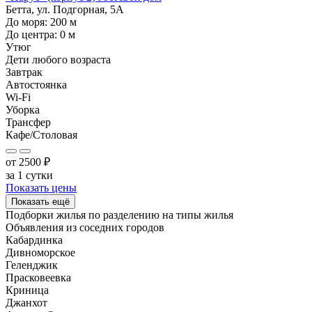
Бетта, ул. Подгорная, 5А
До моря:
200
м
До центра:
0
м
Утюг
Дети любого возраста
Завтрак
Автостоянка
Wi-Fi
Уборка
Трансфер
Кафе/Столовая
от
2500
₽
за 1 сутки
Показать цены
Показать ещё
Подборки жилья по разделению на
типы жилья
Объявления из
соседних городов
Кабардинка
Дивноморское
Геленджик
Прасковеевка
Криница
Джанхот