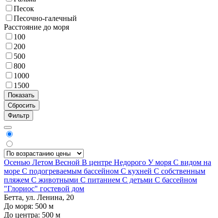
Песок
Песочно-галечный
Расстояние до моря
100
200
500
800
1000
1500
Фильтр
Осенью
Летом
Весной
В центре
Недорого
У моря
С видом на
море
С подогреваемым бассейном
С кухней
С собственным
пляжем
С животными
С питанием
С детьми
С бассейном
"Глориос" гостевой дом
Бетта, ул. Ленина, 20
До моря:
500
м
До центра:
500
м