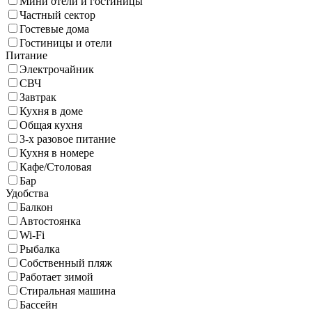
Мини отели и гостиницы
Частный сектор
Гостевые дома
Гостиницы и отели
Питание
Электрочайник
СВЧ
Завтрак
Кухня в доме
Общая кухня
3-х разовое питание
Кухня в номере
Кафе/Столовая
Бар
Удобства
Балкон
Автостоянка
Wi-Fi
Рыбалка
Собственный пляж
Работает зимой
Стиральная машина
Бассейн