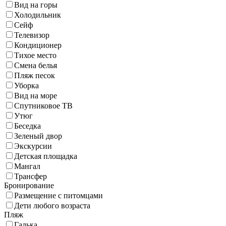
Вид на горы
Холодильник
Сейф
Телевизор
Кондиционер
Тихое место
Смена белья
Пляж песок
Уборка
Вид на море
Спутниковое ТВ
Утюг
Беседка
Зеленый двор
Экскурсии
Детская площадка
Мангал
Трансфер
Бронирование
Размещение с питомцами
Дети любого возраста
Пляж
Галька