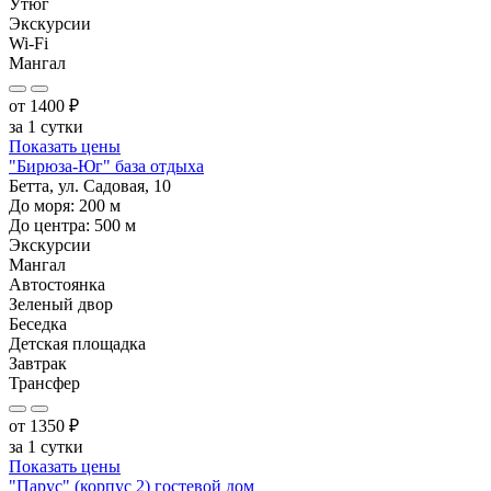
Утюг
Экскурсии
Wi-Fi
Мангал
от
1400
₽
за 1 сутки
Показать цены
"Бирюза-Юг" база отдыха
Бетта, ул. Садовая, 10
До моря:
200
м
До центра:
500
м
Экскурсии
Мангал
Автостоянка
Зеленый двор
Беседка
Детская площадка
Завтрак
Трансфер
от
1350
₽
за 1 сутки
Показать цены
"Парус" (корпус 2) гостевой дом