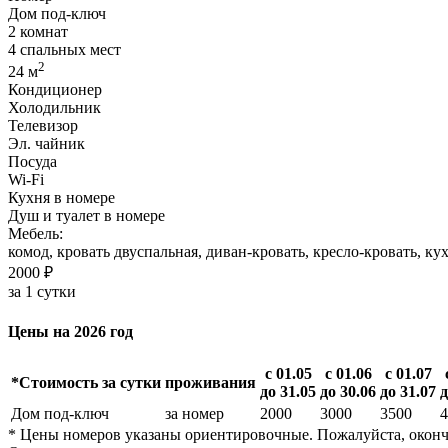
Дом под-ключ
2 комнат
4 спальных мест
2
24 м
Кондиционер
Холодильник
Телевизор
Эл. чайник
Посуда
Wi-Fi
Кухня в номере
Душ и туалет в номере
Мебель:
комод, кровать двуспальная, диван-кровать, кресло-кровать, ку
2000 ₽
за 1 сутки
Цены на 2026 год
с 01.05
с 01.06
с 01.07
*Стоимость за сутки проживания
до 31.05
до 30.06
до 31.07
д
Дом под-ключ
за номер
2000
3000
3500
4
* Цены номеров указаны ориентировочные. Пожалуйста, оконч