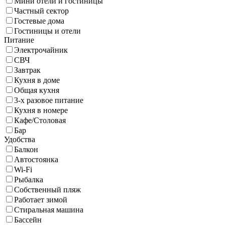
Мини отели и гостиницы
Частный сектор
Гостевые дома
Гостиницы и отели
Питание
Электрочайник
СВЧ
Завтрак
Кухня в доме
Общая кухня
3-х разовое питание
Кухня в номере
Кафе/Столовая
Бар
Удобства
Балкон
Автостоянка
Wi-Fi
Рыбалка
Собственный пляж
Работает зимой
Стиральная машина
Бассейн