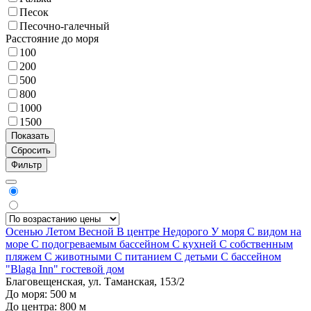
Песок
Песочно-галечный
Расстояние до моря
100
200
500
800
1000
1500
Фильтр
Осенью
Летом
Весной
В центре
Недорого
У моря
С видом на
море
С подогреваемым бассейном
С кухней
С собственным
пляжем
С животными
С питанием
С детьми
С бассейном
"Blaga Inn" гостевой дом
Благовещенская, ул. Таманская, 153/2
До моря:
500
м
До центра:
800
м