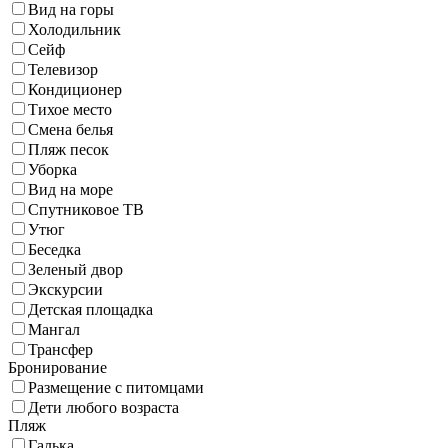
Вид на горы
Холодильник
Сейф
Телевизор
Кондиционер
Тихое место
Смена белья
Пляж песок
Уборка
Вид на море
Спутниковое ТВ
Утюг
Беседка
Зеленый двор
Экскурсии
Детская площадка
Мангал
Трансфер
Бронирование
Размещение с питомцами
Дети любого возраста
Пляж
Галька