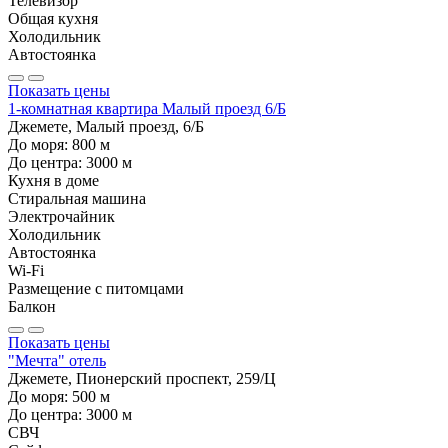
Телевизор
Общая кухня
Холодильник
Автостоянка
Показать цены
1-комнатная квартира Малый проезд 6/Б
Джемете, Малый проезд, 6/Б
До моря:
800
м
До центра:
3000
м
Кухня в доме
Стиральная машина
Электрочайник
Холодильник
Автостоянка
Wi-Fi
Размещение с питомцами
Балкон
Показать цены
"Мечта" отель
Джемете, Пионерский проспект, 259/Ц
До моря:
500
м
До центра:
3000
м
СВЧ