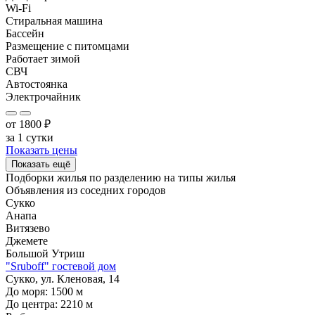
Wi-Fi
Стиральная машина
Бассейн
Размещение с питомцами
Работает зимой
СВЧ
Автостоянка
Электрочайник
от
1800
₽
за 1 сутки
Показать цены
Показать ещё
Подборки жилья по разделению на
типы жилья
Объявления из
соседних городов
Сукко
Анапа
Витязево
Джемете
Большой Утриш
"Sruboff" гостевой дом
Сукко, ул. Кленовая, 14
До моря:
1500
м
До центра:
2210
м