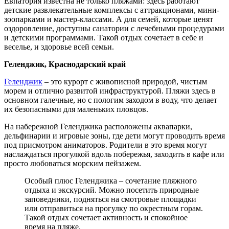
Евпатория известна не только пляжами: здесь работают
детские развлекательные комплексы с аттракционами, мини-
зоопарками и мастер-классами. А для семей, которые ценят
оздоровление, доступны санатории с лечебными процедурами
и детскими программами. Такой отдых сочетает в себе и
веселье, и здоровье всей семьи.
Геленджик, Краснодарский край
Геленджик
– это курорт с живописной природой, чистым
морем и отлично развитой инфраструктурой. Пляжи здесь в
основном галечные, но с пологим заходом в воду, что делает
их безопасными для маленьких пловцов.
На набережной Геленджика расположены аквапарки,
дельфинарии и игровые зоны, где дети могут проводить время
под присмотром аниматоров. Родители в это время могут
наслаждаться прогулкой вдоль побережья, заходить в кафе или
просто любоваться морским пейзажем.
Особый плюс Геленджика – сочетание пляжного
отдыха и экскурсий. Можно посетить природные
заповедники, подняться на смотровые площадки
или отправиться на прогулку по окрестным горам.
Такой отдых сочетает активность и спокойное
время на пляже.