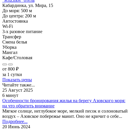
"KoZmos" отель
Кабардинка, ул. Мира, 15
До моря:
500
м
До центра:
200
м
Автостоянка
Wi-Fi
3-х разовое питание
Трансфер
Смена белья
Уборка
Мангал
Кафе/Столовая
от
800
₽
за 1 сутки
Показать цены
Читайте также...
25 Август 2025
6 минут
Особенности бронирования жилья на берегу Азовского моря:
на что обратить внимание
Мягкое солнце, неглубокое море, мелкий песок и солоноватый
воздух – Азовское побережье манит. Оно не кричит о себе...
Подробнее...
20 Июнь 2024