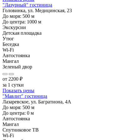
"Лазурный" гостиница
Головинка, ул. Медицинская, 23
До моря:
500
м
До центра:
1000
м
Экскурсии
Детская площадка
Утюг
Беседка
Wi-Fi
Автостоянка
Мангал
Зеленый двор
от
2200
₽
за 1 сутки
Показать цены
"Мавлит" гостиница
Лазаревское, ул. Багратиона, 4А
До моря:
500
м
До центра:
0
м
Автостоянка
Мангал
Спутниковое ТВ
Wi-Fi