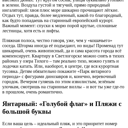
в зелени. Воздуха густой и тягучий, прямо природный
ингаляторий: хвоя плюс море шикарно прочищают лёгкие.
Отдых тут, правда, более медленный, какой-то благородный,
как будто попадаешь на старинный европейский курорт.
Важный момент: спуски к морю порой крутые, сплошные
лестницы, хотя есть и лифты.
Пляжная полоса, честно говоря, уже, чем у «кошачьего»
соседа. Шторма иногда её подъедают, но виды! Променад тут
шикарный, очень живописный, да и сама красота города всё
компенсирует. Квартиру в Светлогорске можно снять в тихих
районах у озера Тихого – там реально тихо, можно гулять и
лодочки катать. Или, наоборот, в центре, где вся курортная
тусовка. Детям обязательно покажите «Парк янтарного
периода» с фигурами динозавров и, конечно, веревочный
городок. Вечером гуляешь по этим извилистым, зелёным
улочкам, смотришь на старинные виллы – и вот ты уже где-то
в прошлом, очень романтично.
Янтарный: «Голубой флаг» и Пляжи с
большой буквы
Если ваша цель – идеальный пляж, и это приоритет номер