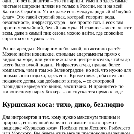
один, то без вариантов – это Янтарный. Именно здесь самые
чистые и широкие пляжи не только в России, но и на всей
Балтике. Серьёзно. У них даже есть международный «Голубой
флаг». Это такой строгий знак, который говорит: вода,
безопасность, инфраструктура – всё просто топ. Песок там
просто мельчайший, белый как мука. И главное – места хватит
всем, даже в самый пик сезона можно найти, где спокойно
спрятаться от чужих глаз.
Рынок аренды в Янтарном небольшой, но активно растёт.
Можно найти новенькие, стильные апартаменты прямо с
видом на море, или уютное жилье в центре посёлка, чтобы до
всего было рукой подать. Инфраструктура, правда, более
компактна, чем в том же Зеленоградске, но всё, что нужно для
нормального отдыха, здесь есть. Кроме пляжа, обязательно
покажите детям, как добывают янтарь, – со смотровой
площадки карьера это видно, масштабно! И пройдитесь по
живописному парку Беккера – он спускается прямо к воде.
Куршская коса: тихо, дико, безлюдно
Для интровертов и тех, кому нужно максимум тишины и
природы, есть лучший вариант: снимите что-то прямо в
нацпарке «Куршская коса». Посёлки типа Лесного, Рыбачьего
или Морского. Вы будете жить между пресноводным заливом