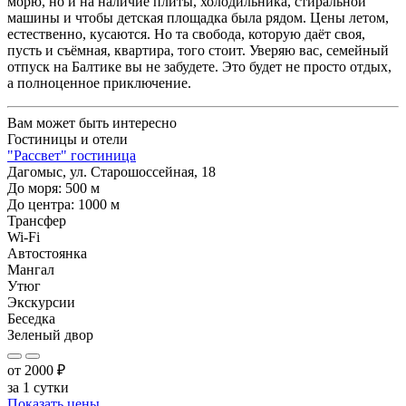
морю, но и на наличие плиты, холодильника, стиральной
машины и чтобы детская площадка была рядом. Цены летом,
естественно, кусаются. Но та свобода, которую даёт своя,
пусть и съёмная, квартира, того стоит. Уверяю вас, семейный
отпуск на Балтике вы не забудете. Это будет не просто отдых,
а полноценное приключение.
Вам может быть интересно
Гостиницы и отели
"Рассвет" гостиница
Дагомыс, ул. Старошоссейная, 18
До моря:
500
м
До центра:
1000
м
Трансфер
Wi-Fi
Автостоянка
Мангал
Утюг
Экскурсии
Беседка
Зеленый двор
от
2000
₽
за 1 сутки
Показать цены