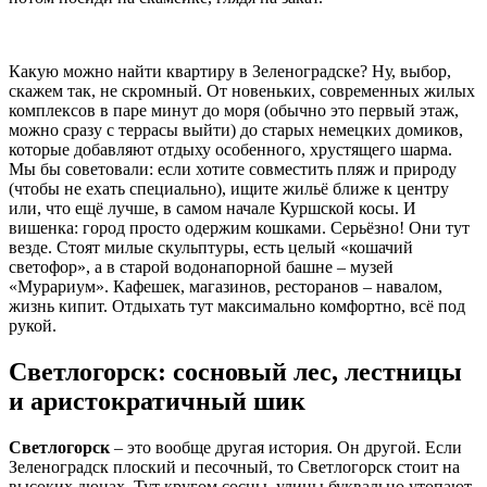
Какую можно найти квартиру в Зеленоградске? Ну, выбор,
скажем так, не скромный. От новеньких, современных жилых
комплексов в паре минут до моря (обычно это первый этаж,
можно сразу с террасы выйти) до старых немецких домиков,
которые добавляют отдыху особенного, хрустящего шарма.
Мы бы советовали: если хотите совместить пляж и природу
(чтобы не ехать специально), ищите жильё ближе к центру
или, что ещё лучше, в самом начале Куршской косы. И
вишенка: город просто одержим кошками. Серьёзно! Они тут
везде. Стоят милые скульптуры, есть целый «кошачий
светофор», а в старой водонапорной башне – музей
«Мурариум». Кафешек, магазинов, ресторанов – навалом,
жизнь кипит. Отдыхать тут максимально комфортно, всё под
рукой.
Светлогорск: сосновый лес, лестницы
и аристократичный шик
Светлогорск
– это вообще другая история. Он другой. Если
Зеленоградск плоский и песочный, то Светлогорск стоит на
высоких дюнах. Тут кругом сосны, улицы буквально утопают