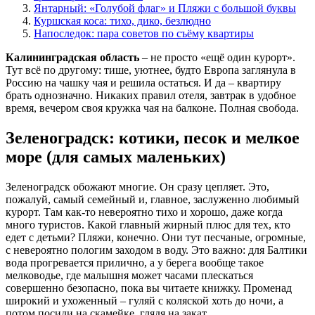
Янтарный: «Голубой флаг» и Пляжи с большой буквы
Куршская коса: тихо, дико, безлюдно
Напоследок: пара советов по съёму квартиры
Калининградская область
– не просто «ещё один курорт».
Тут всё по другому: тише, уютнее, будто Европа заглянула в
Россию на чашку чая и решила остаться. И да – квартиру
брать однозначно. Никаких правил отеля, завтрак в удобное
время, вечером своя кружка чая на балконе. Полная свобода.
Зеленоградск: котики, песок и мелкое
море (для самых маленьких)
Зеленоградск обожают многие. Он сразу цепляет. Это,
пожалуй, самый семейный и, главное, заслуженно любимый
курорт. Там как-то невероятно тихо и хорошо, даже когда
много туристов. Какой главный жирный плюс для тех, кто
едет с детьми? Пляжи, конечно. Они тут песчаные, огромные,
с невероятно пологим заходом в воду. Это важно: для Балтики
вода прогревается прилично, а у берега вообще такое
мелководье, где малышня может часами плескаться
совершенно безопасно, пока вы читаете книжку. Променад
широкий и ухоженный – гуляй с коляской хоть до ночи, а
потом посиди на скамейке, глядя на закат.