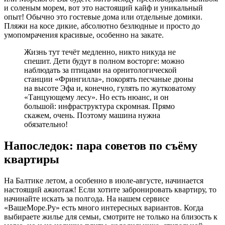
и соленым морем, вот это настоящий кайф и уникальный
опыт! Обычно это гостевые дома или отдельные домики.
Пляжи на косе дикие, абсолютно безлюдные и просто до
умопомрачения красивые, особенно на закате.
Жизнь тут течёт медленно, никто никуда не
спешит. Дети будут в полном восторге: можно
наблюдать за птицами на орнитологической
станции «Фрингилла», покорять песчаные дюны
на высоте Эфа и, конечно, гулять по жутковатому
«Танцующему лесу». Но есть нюанс, и он
большой: инфраструктура скромная. Прямо
скажем, очень. Поэтому машина нужна
обязательно!
Напоследок: пара советов по съёму
квартиры
На Балтике летом, а особенно в июле-августе, начинается
настоящий ажиотаж! Если хотите забронировать квартиру, то
начинайте искать за полгода. На нашем сервисе
«ВашеМоре.Ру» есть много интересных вариантов. Когда
выбираете жилье для семьи, смотрите не только на близость к