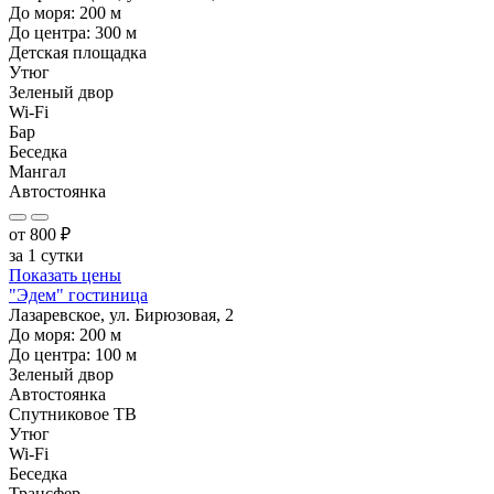
До моря:
200
м
До центра:
300
м
Детская площадка
Утюг
Зеленый двор
Wi-Fi
Бар
Беседка
Мангал
Автостоянка
от
800
₽
за 1 сутки
Показать цены
"Эдем" гостиница
Лазаревское, ул. Бирюзовая, 2
До моря:
200
м
До центра:
100
м
Зеленый двор
Автостоянка
Спутниковое ТВ
Утюг
Wi-Fi
Беседка
Трансфер