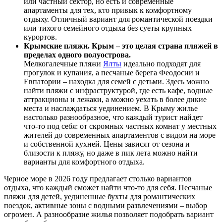
или частный сектор, но есть и современные
апартаменты для тех, кто привык к комфортному
отдыху. Отличный вариант для романтической поездки
или тихого семейного отдыха без суеты крупных
курортов.
Крымские пляжи. Крым – это целая страна пляжей в
пределах одного полуострова.
Мелкогалечные пляжи
Ялты
идеально подходят для
прогулок и купания, а песчаные берега Феодосии и
Евпатории – находка для семей с детьми. Здесь можно
найти пляжи с инфраструктурой, где есть кафе, водные
аттракционы и лежаки, а можно уехать в более дикие
места и наслаждаться уединением. В Крыму жилье
настолько разнообразное, что каждый турист найдет
что-то под себя: от скромных частных комнат у местных
жителей до современных апартаментов с видом на море
и собственной кухней. Цены зависят от сезона и
близости к пляжу, но даже в пик лета можно найти
варианты для комфортного отдыха.
Черное море в 2026 году предлагает столько вариантов
отдыха, что каждый сможет найти что-то для себя. Песчаные
пляжи для детей, уединенные бухты для романтических
поездок, активные зоны с водными развлечениями – выбор
огромен. А разнообразие жилья позволяет подобрать вариант