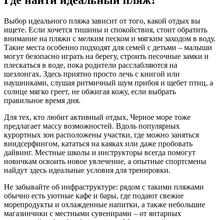
Выбор идеального пляжа зависит от того, какой отдых вы
ищете. Если хочется тишины и спокойствия, стоит обратить
внимание на пляжи с мелким песком и мягким заходом в воду.
Такие места особенно подходят для семей с детьми – малыши
могут безопасно играть на берегу, строить песочные замки и
плескаться в воде, пока родители расслабляются на
шезлонгах. Здесь приятно просто лечь с книгой или
наушниками, слушая ритмичный шум прибоя и щебет птиц, а
солнце мягко греет, не обжигая кожу, если выбрать
правильное время дня.
Для тех, кто любит активный отдых, Черное море тоже
предлагает массу возможностей. Вдоль популярных
курортных зон расположены участки, где можно заняться
виндсерфингом, кататься на каяках или даже пробовать
дайвинг. Местные школы и инструкторы всегда помогут
новичкам освоить новое увлечение, а опытные спортсмены
найдут здесь идеальные условия для тренировки.
Не забывайте об инфраструктуре: рядом с такими пляжами
обычно есть уютные кафе и бары, где подают свежие
морепродукты и охлажденные напитки, а также небольшие
магазинчики с местными сувенирами – от янтарных