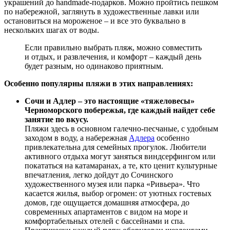
украшений до handmade-подарков. Можно пройтись пешком
по набережной, заглянуть в художественные лавки или
остановиться на мороженое – и все это буквально в
нескольких шагах от воды.
Если правильно выбрать пляж, можно совместить
и отдых, и развлечения, и комфорт – каждый день
будет разным, но одинаково приятным.
Особенно популярны пляжи в этих направлениях:
Сочи и Адлер – это настоящие «тяжеловесы»
Черноморского побережья, где каждый найдет себе
занятие по вкусу.
Пляжи здесь в основном галечно-песчаные, с удобным
заходом в воду, а набережная
Адлера
особенно
привлекательна для семейных прогулок. Любители
активного отдыха могут заняться виндсерфингом или
покататься на катамаранах, а те, кто ценит культурные
впечатления, легко дойдут до Сочинского
художественного музея или парка «Ривьера». Что
касается жилья, выбор огромен: от уютных гостевых
домов, где ощущается домашняя атмосфера, до
современных апартаментов с видом на море и
комфортабельных отелей с бассейнами и спа.