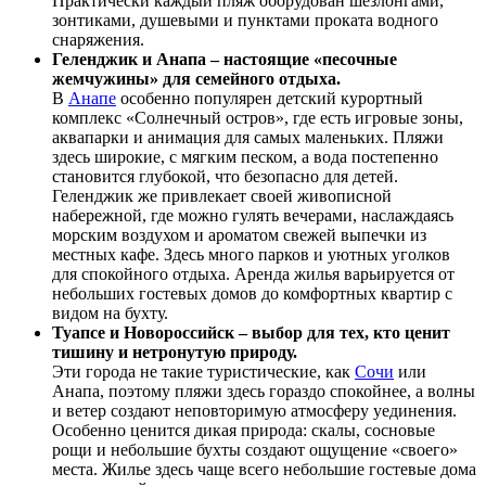
Практически каждый пляж оборудован шезлонгами,
зонтиками, душевыми и пунктами проката водного
снаряжения.
Геленджик и Анапа – настоящие «песочные
жемчужины» для семейного отдыха.
В
Анапе
особенно популярен детский курортный
комплекс «Солнечный остров», где есть игровые зоны,
аквапарки и анимация для самых маленьких. Пляжи
здесь широкие, с мягким песком, а вода постепенно
становится глубокой, что безопасно для детей.
Геленджик же привлекает своей живописной
набережной, где можно гулять вечерами, наслаждаясь
морским воздухом и ароматом свежей выпечки из
местных кафе. Здесь много парков и уютных уголков
для спокойного отдыха. Аренда жилья варьируется от
небольших гостевых домов до комфортных квартир с
видом на бухту.
Туапсе и Новороссийск – выбор для тех, кто ценит
тишину и нетронутую природу.
Эти города не такие туристические, как
Сочи
или
Анапа, поэтому пляжи здесь гораздо спокойнее, а волны
и ветер создают неповторимую атмосферу уединения.
Особенно ценится дикая природа: скалы, сосновые
рощи и небольшие бухты создают ощущение «своего»
места. Жилье здесь чаще всего небольшие гостевые дома