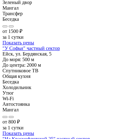
Зеленый двор
Мангал
Трансфер
Беседка
от
1500
₽
за 1 сутки
Показать цены
"У Софьи" частный сектор
Ейск, ул. Бердянская, 5
До моря:
500
м
До центра:
2000
м
Спутниковое ТВ
Общая кухня
Беседка
Холодильник
Утюг
Wi-Fi
Автостоянка
Мангал
от
800
₽
за 1 сутки
Показать цены
"На Краснофлотской 25" частный сектор