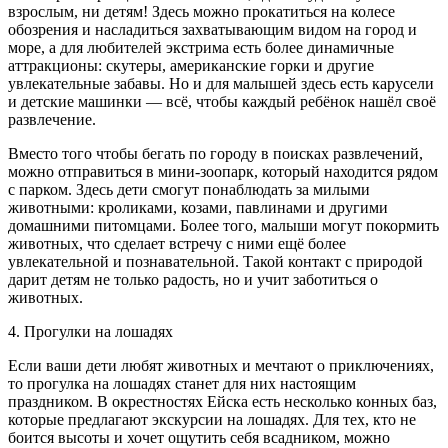
взрослым, ни детям! Здесь можно прокатиться на колесе
обозрения и насладиться захватывающим видом на город и
море, а для любителей экстрима есть более динамичные
аттракционы: скутеры, американские горки и другие
увлекательные забавы. Но и для малышей здесь есть карусели
и детские машинки — всё, чтобы каждый ребёнок нашёл своё
развлечение.
Вместо того чтобы бегать по городу в поисках развлечений,
можно отправиться в мини-зоопарк, который находится рядом
с парком. Здесь дети смогут понаблюдать за милыми
животными: кроликами, козами, павлинами и другими
домашними питомцами. Более того, малыши могут покормить
животных, что сделает встречу с ними ещё более
увлекательной и познавательной. Такой контакт с природой
дарит детям не только радость, но и учит заботиться о
животных.
4. Прогулки на лошадях
Если ваши дети любят животных и мечтают о приключениях,
то прогулка на лошадях станет для них настоящим
праздником. В окрестностях Ейска есть несколько конных баз,
которые предлагают экскурсии на лошадях. Для тех, кто не
боится высоты и хочет ощутить себя всадником, можно