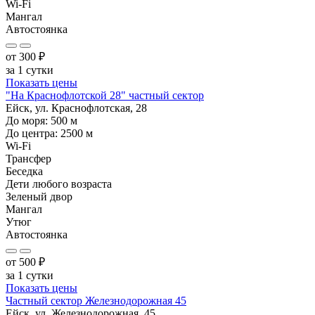
Wi-Fi
Мангал
Автостоянка
от
300
₽
за 1 сутки
Показать цены
"На Краснофлотской 28" частный сектор
Ейск, ул. Краснофлотская, 28
До моря:
500
м
До центра:
2500
м
Wi-Fi
Трансфер
Беседка
Дети любого возраста
Зеленый двор
Мангал
Утюг
Автостоянка
от
500
₽
за 1 сутки
Показать цены
Частный сектор Железнодорожная 45
Ейск, ул. Железнодорожная, 45