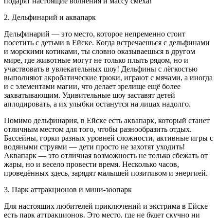
подарят настоящие волнения и массу смеха!
2. Дельфинарий и аквапарк
Дельфинарий — это место, которое непременно стоит
посетить с детьми в Ейске. Когда встречаешься с дельфинами
и морскими котиками, ты словно оказываешься в другом
мире, где животные могут не только плыть рядом, но и
участвовать в увлекательных шоу! Дельфины с лёгкостью
выполняют акробатические трюки, играют с мячами, а иногда
и с элементами магии, что делает зрелище ещё более
захватывающим. Удивительные шоу заставят детей
аплодировать, а их улыбки останутся на лицах надолго.
Помимо дельфинария, в Ейске есть аквапарк, который станет
отличным местом для того, чтобы разнообразить отдых.
Бассейны, горки разных уровней сложности, активные игры с
водяными струями — дети просто не захотят уходить!
Аквапарк — это отличная возможность не только сбежать от
жары, но и весело провести время. Несколько часов,
проведённых здесь, зарядят малышей позитивом и энергией.
3. Парк аттракционов и мини-зоопарк
Для настоящих любителей приключений и экстрима в Ейске
есть парк аттракционов. Это место, где не будет скучно ни