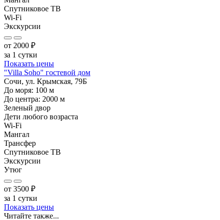
Спутниковое ТВ
Wi-Fi
Экскурсии
от
2000
₽
за 1 сутки
Показать цены
"Villa Soho" гостевой дом
Сочи, ул. Крымская, 79Б
До моря:
100
м
До центра:
2000
м
Зеленый двор
Дети любого возраста
Wi-Fi
Мангал
Трансфер
Спутниковое ТВ
Экскурсии
Утюг
от
3500
₽
за 1 сутки
Показать цены
Читайте также...