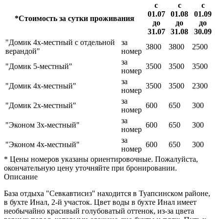
с
с
с
01.07
01.08
01.09
*Стоимость за сутки проживания
до
до
до
31.07
31.08
30.09
"Домик 4х-местный с отдельной
за
3800
3800
2500
верандой"
номер
за
"Домик 5-местный"
3500
3500
3500
номер
за
"Домик 4х-местный"
3500
3500
2300
номер
за
"Домик 2х-местный"
600
650
300
номер
за
"Эконом 3х-местный"
600
650
300
номер
за
"Эконом 4х-местный"
600
650
300
номер
* Цены номеров указаны ориентировочные. Пожалуйста,
окончательную цену уточняйте при бронировании.
Описание
База отдыха "Севкавтисиз" находится в Туапсинском районе,
в бухте Инал, 2-й участок. Цвет воды в бухте Инал имеет
необычайно красивый голубоватый оттенок, из-за цвета