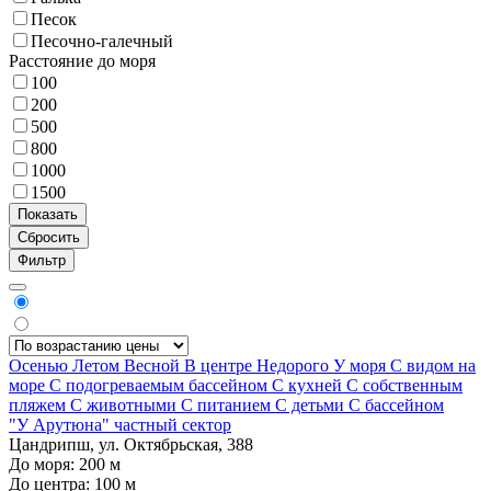
Песок
Песочно-галечный
Расстояние до моря
100
200
500
800
1000
1500
Фильтр
Осенью
Летом
Весной
В центре
Недорого
У моря
С видом на
море
С подогреваемым бассейном
С кухней
С собственным
пляжем
С животными
С питанием
С детьми
С бассейном
"У Арутюна" частный сектор
Цандрипш, ул. Октябрьская, 388
До моря:
200
м
До центра:
100
м