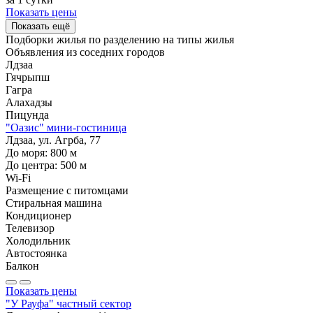
Показать цены
Показать ещё
Подборки жилья по разделению на
типы жилья
Объявления из
соседних городов
Лдзаа
Гячрыпш
Гагра
Алахадзы
Пицунда
"Оазис" мини-гостиница
Лдзаа, ул. Агрба, 77
До моря:
800
м
До центра:
500
м
Wi-Fi
Размещение с питомцами
Стиральная машина
Кондиционер
Телевизор
Холодильник
Автостоянка
Балкон
Показать цены
"У Рауфа" частный сектор