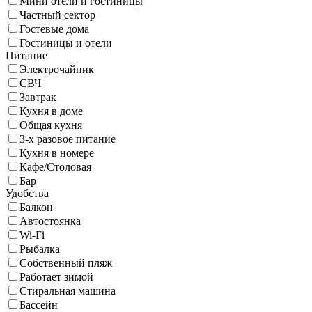
Мини отели и гостиницы
Частный сектор
Гостевые дома
Гостиницы и отели
Питание
Электрочайник
СВЧ
Завтрак
Кухня в доме
Общая кухня
3-х разовое питание
Кухня в номере
Кафе/Столовая
Бар
Удобства
Балкон
Автостоянка
Wi-Fi
Рыбалка
Собственный пляж
Работает зимой
Стиральная машина
Бассейн