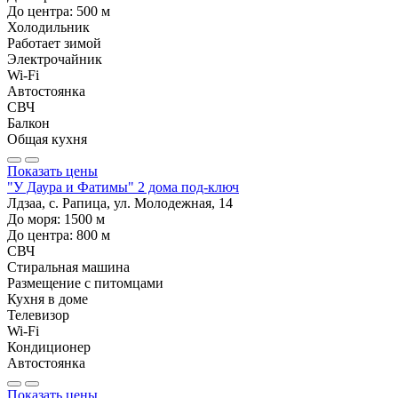
До центра:
500
м
Холодильник
Работает зимой
Электрочайник
Wi-Fi
Автостоянка
СВЧ
Балкон
Общая кухня
Показать цены
"У Даура и Фатимы" 2 дома под-ключ
Лдзаа, с. Рапица, ул. Молодежная, 14
До моря:
1500
м
До центра:
800
м
СВЧ
Стиральная машина
Размещение с питомцами
Кухня в доме
Телевизор
Wi-Fi
Кондиционер
Автостоянка
Показать цены