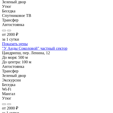
Зеленый двор
Утюг
Беседка
Спутниковое ТВ
Трансфер
Автостоянка
от
2000
₽
за 1 сутки
Показать цены
"У Аиды Соколовой" частный сектор
Цандрипш, пер. Ленина, 12
До моря:
500
м
До центра:
100
м
Автостоянка
Трансфер
Зеленый двор
Экскурсии
Беседка
Wi-Fi
Мангал
Утюг
от
2000
₽
за 1 сутки