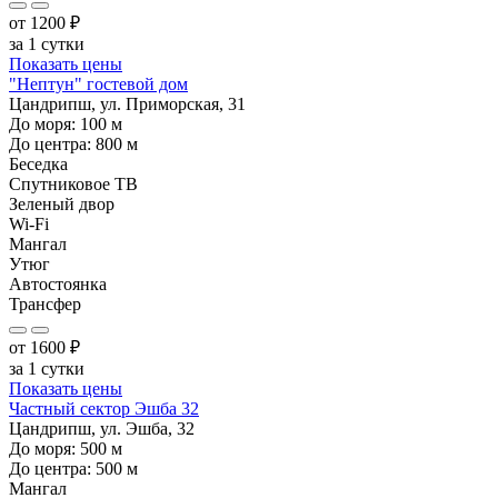
от
1200
₽
за 1 сутки
Показать цены
"Нептун" гостевой дом
Цандрипш, ул. Приморская, 31
До моря:
100
м
До центра:
800
м
Беседка
Спутниковое ТВ
Зеленый двор
Wi-Fi
Мангал
Утюг
Автостоянка
Трансфер
от
1600
₽
за 1 сутки
Показать цены
Частный сектор Эшба 32
Цандрипш, ул. Эшба, 32
До моря:
500
м
До центра:
500
м
Мангал