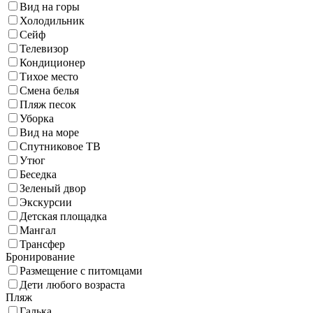
Вид на горы
Холодильник
Сейф
Телевизор
Кондиционер
Тихое место
Смена белья
Пляж песок
Уборка
Вид на море
Спутниковое ТВ
Утюг
Беседка
Зеленый двор
Экскурсии
Детская площадка
Мангал
Трансфер
Бронирование
Размещение с питомцами
Дети любого возраста
Пляж
Галька