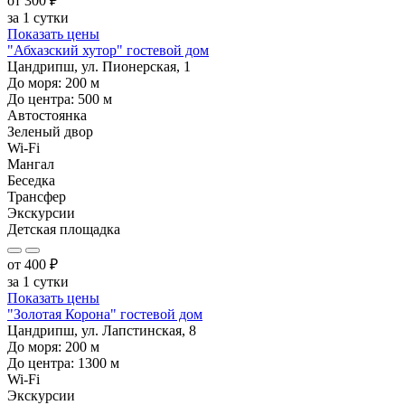
от
300
₽
за 1 сутки
Показать цены
"Абхазский хутор" гостевой дом
Цандрипш, ул. Пионерская, 1
До моря:
200
м
До центра:
500
м
Автостоянка
Зеленый двор
Wi-Fi
Мангал
Беседка
Трансфер
Экскурсии
Детская площадка
от
400
₽
за 1 сутки
Показать цены
"Золотая Корона" гостевой дом
Цандрипш, ул. Лапстинская, 8
До моря:
200
м
До центра:
1300
м
Wi-Fi
Экскурсии