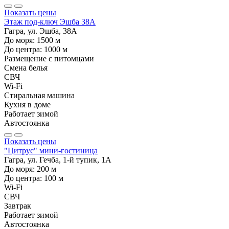
Показать цены
Этаж под-ключ Эшба 38А
Гагра, ул. Эшба, 38А
До моря:
1500
м
До центра:
1000
м
Размещение с питомцами
Смена белья
СВЧ
Wi-Fi
Стиральная машина
Кухня в доме
Работает зимой
Автостоянка
Показать цены
"Цитрус" мини-гостиница
Гагра, ул. Гечба, 1-й тупик, 1А
До моря:
200
м
До центра:
100
м
Wi-Fi
СВЧ
Завтрак
Работает зимой
Автостоянка