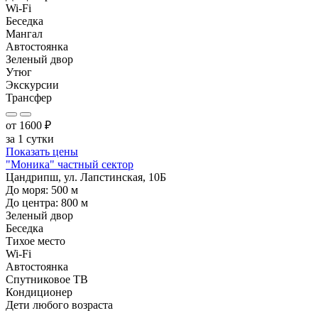
Wi-Fi
Беседка
Мангал
Автостоянка
Зеленый двор
Утюг
Экскурсии
Трансфер
от
1600
₽
за 1 сутки
Показать цены
"Моника" частный сектор
Цандрипш, ул. Лапстинская, 10Б
До моря:
500
м
До центра:
800
м
Зеленый двор
Беседка
Тихое место
Wi-Fi
Автостоянка
Спутниковое ТВ
Кондиционер
Дети любого возраста