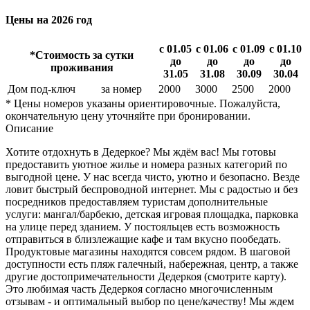
Цены на 2026 год
с 01.05
с 01.06
с 01.09
с 01.10
*Стоимость за сутки
до
до
до
до
проживания
31.05
31.08
30.09
30.04
Дом под-ключ
за номер
2000
3000
2500
2000
* Цены номеров указаны ориентировочные. Пожалуйста,
окончательную цену уточняйте при бронировании.
Описание
Хотите отдохнуть в Дедеркое? Мы ждём вас! Мы готовы
предоставить уютное жилье и номера разных категорий по
выгодной цене. У нас всегда чисто, уютно и безопасно. Везде
ловит быстрый беспроводной интернет. Мы с радостью и без
посредников предоставляем туристам дополнительные
услуги: мангал/барбекю, детская игровая площадка, парковка
на улице перед зданием. У постояльцев есть возможность
отправиться в близлежащие кафе и там вкусно пообедать.
Продуктовые магазины находятся совсем рядом. В шаговой
доступности есть пляж галечный, набережная, центр, а также
другие достопримечательности Дедеркоя (смотрите карту).
Это любимая часть Дедеркоя согласно многочисленным
отзывам - и оптимальный выбор по цене/качеству! Мы ждем