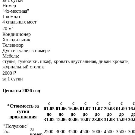
за 1 сутки
Номер
"4х-местная"
1 комнат
4 спальных мест
2
20 м
Кондиционер
Холодильник
Телевизор
Душ и туалет в номере
Мебель:
стулья, тумбочки, шкаф, кровать двуспальная, диван-кровать,
журнальный столик
2000 ₽
за 1 сутки
Цены на 2026 год
с
с
с
с
с
с
с
с
*Стоимость за
01.05
01.06
16.06
01.07
11.07
29.08
01.09
16.
сутки
до
до
до
до
до
до
до
д
проживания
31.05
15.06
30.06
10.07
28.08
31.08
15.09
30.
"Полулюкс"
за
2х-
2500
3000
3500
4500
5000
4500
3500
30
номер