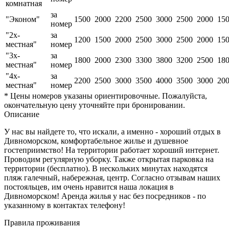
комнатная
за
"Эконом"
1500
2000
2200
2500
3000
2500
2000
15
номер
"2х-
за
1200
1500
2000
2500
3000
2500
2000
15
местная"
номер
"3х-
за
1800
2000
2300
3300
3800
3200
2500
18
местная"
номер
"4х-
за
2200
2500
3000
3500
4000
3500
3000
20
местная"
номер
* Цены номеров указаны ориентировочные. Пожалуйста,
окончательную цену уточняйте при бронировании.
Описание
У нас вы найдете то, что искали, а именно - хороший отдых в
Дивноморском, комфортабельное жилье и душевное
гостеприимство! На территории работает хороший интернет.
Проводим регулярную уборку. Также открытая парковка на
территории (бесплатно). В нескольких минутах находятся
пляж галечный, набережная, центр. Согласно отзывам наших
постояльцев, им очень нравится наша локация в
Дивноморском! Аренда жилья у нас без посредников - по
указанному в контактах телефону!
Правила проживания