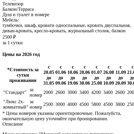
Телевизор
Балкон/Терраса
Душ и туалет в номере
Мебель:
тумбочки, шкаф, кровати односпальные, кровать двуспальная,
диван-кровать, кресло-кровать, журнальный столик, балкон
2500 ₽
за 1 сутки
Цены на 2026 год
с
с
с
с
с
с
с
с
*Стоимость за
20.05
01.06
10.06
20.06
01.07
26.08
11.09
21.
сутки
до
до
до
до
до
до
до
д
проживания
31.05
09.06
19.06
30.06
25.08
10.09
20.09
30.
за
"Стандарт"
2000
2600
3000
3400
4200
3400
2600
20
номер
"Люкс 2х-
за
2500
3000
4000
4500
5800
4500
3800
25
комнатный"
номер
* Цены номеров указаны ориентировочные. Пожалуйста,
окончательную цену уточняйте при бронировании.
Описание