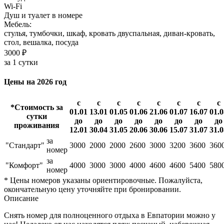
Wi-Fi
Душ и туалет в номере
Мебель:
стулья, тумбочки, шкаф, кровать двуспальная, диван-кровать,
стол, вешалка, посуда
3000 ₽
за 1 сутки
Цены на 2026 год
с
с
с
с
с
с
с
с
*Стоимость за
01.01
13.01
01.05
01.06
21.06
01.07
16.07
01.0
сутки
до
до
до
до
до
до
до
до
проживания
12.01
30.04
31.05
20.06
30.06
15.07
31.07
31.0
за
"Стандарт"
3000
2000
2000
2600
3000
3200
3600
360
номер
за
"Комфорт"
4000
3000
3000
4000
4600
4600
5400
580
номер
* Цены номеров указаны ориентировочные. Пожалуйста,
окончательную цену уточняйте при бронировании.
Описание
Снять номер для полноценного отдыха в Евпатории можно у