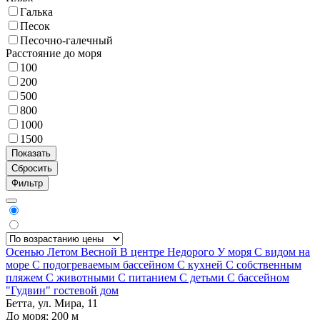
Галька
Песок
Песочно-галечный
Расстояние до моря
100
200
500
800
1000
1500
Фильтр
Осенью
Летом
Весной
В центре
Недорого
У моря
С видом на
море
С подогреваемым бассейном
С кухней
С собственным
пляжем
С животными
С питанием
С детьми
С бассейном
"Гудвин" гостевой дом
Бетта, ул. Мира, 11
До моря:
200
м