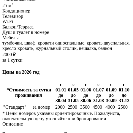
2
25 м
Кондиционер
Телевизор
Wi-Fi
Балкон/Терраса
Душ и туалет в номере
Мебель:
тумбочки, шкаф, кровати односпальные, кровать двуспальная,
кресло-кровать, журнальный столик, вешалка, балкон
2000 ₽
за 1 сутки
Цены на 2026 год
с
с
с
с
с
с
*Стоимость за сутки
01.01
01.05
01.06
01.07
01.09
01.10
проживания
до
до
до
до
до
до
30.04
31.05
30.06
31.08
30.09
31.12
"Стандарт"
за номер
2000
2500
3500
4500
4000
2500
* Цены номеров указаны ориентировочные. Пожалуйста,
окончательную цену уточняйте при бронировании.
Описание