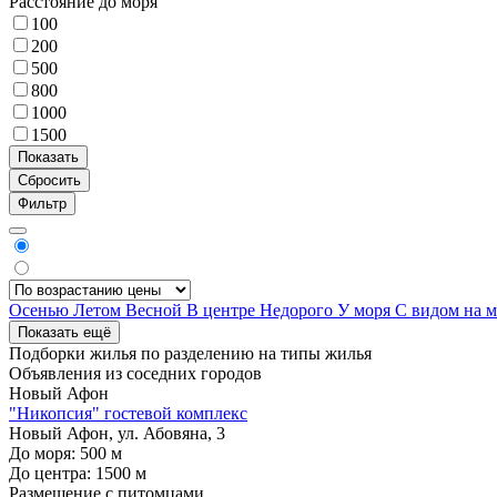
Расстояние до моря
100
200
500
800
1000
1500
Фильтр
Осенью
Летом
Весной
В центре
Недорого
У моря
С видом на 
Показать ещё
Подборки жилья по разделению на
типы жилья
Объявления из
соседних городов
Новый Афон
"Никопсия" гостевой комплекс
Новый Афон, ул. Абовяна, 3
До моря:
500
м
До центра:
1500
м
Размещение с питомцами