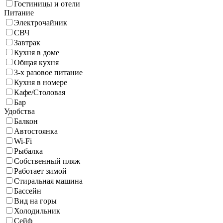
Гостиницы и отели
Питание
Электрочайник
СВЧ
Завтрак
Кухня в доме
Общая кухня
3-х разовое питание
Кухня в номере
Кафе/Столовая
Бар
Удобства
Балкон
Автостоянка
Wi-Fi
Рыбалка
Собственный пляж
Работает зимой
Стиральная машина
Бассейн
Вид на горы
Холодильник
Сейф