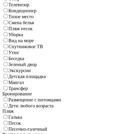
Телевизор
Кондиционер
Тихое место
Смена белья
Пляж песок
Уборка
Вид на море
Спутниковое ТВ
Утюг
Беседка
Зеленый двор
Экскурсии
Детская площадка
Мангал
Трансфер
Бронирование
Размещение с питомцами
Дети любого возраста
Пляж
Галька
Песок
Песочно-галечный