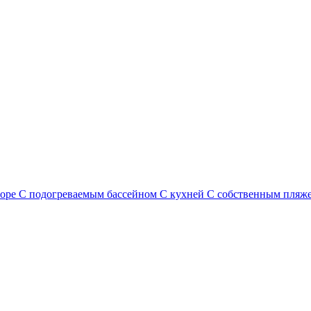
море
С подогреваемым бассейном
С кухней
С собственным пляж