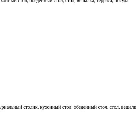
ухонный стол, обеденный стол, стол, вешалка, терраса, посуда
урнальный столик, кухонный стол, обеденный стол, стол, вешалка