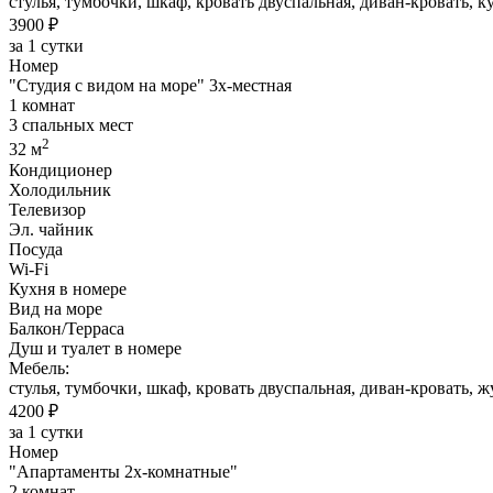
стулья, тумбочки, шкаф, кровать двуспальная, диван-кровать, к
3900 ₽
за 1 сутки
Номер
"Студия с видом на море" 3х-местная
1 комнат
3 спальных мест
2
32 м
Кондиционер
Холодильник
Телевизор
Эл. чайник
Посуда
Wi-Fi
Кухня в номере
Вид на море
Балкон/Терраса
Душ и туалет в номере
Мебель:
стулья, тумбочки, шкаф, кровать двуспальная, диван-кровать, ж
4200 ₽
за 1 сутки
Номер
"Апартаменты 2х-комнатные"
2 комнат