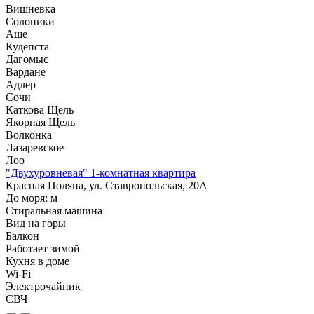
Вишневка
Солоники
Аше
Кудепста
Дагомыс
Вардане
Адлер
Сочи
Каткова Щель
Якорная Щель
Волконка
Лазаревское
Лоо
"Двухуровневая" 1-комнатная квартира
Красная Поляна, ул. Ставропольская, 20А
До моря:
м
Стиральная машина
Вид на горы
Балкон
Работает зимой
Кухня в доме
Wi-Fi
Электрочайник
СВЧ