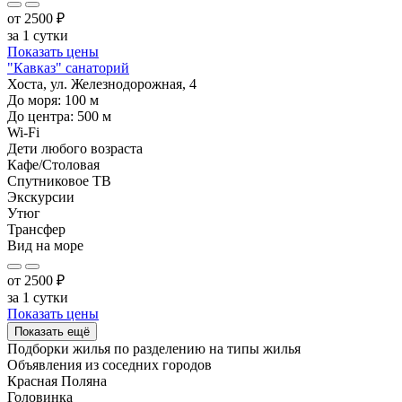
от
2500
₽
за 1 сутки
Показать цены
"Кавказ" санаторий
Хоста, ул. Железнодорожная, 4
До моря:
100
м
До центра:
500
м
Wi-Fi
Дети любого возраста
Кафе/Столовая
Спутниковое ТВ
Экскурсии
Утюг
Трансфер
Вид на море
от
2500
₽
за 1 сутки
Показать цены
Показать ещё
Подборки жилья по разделению на
типы жилья
Объявления из
соседних городов
Красная Поляна
Головинка