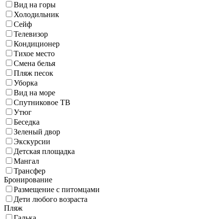
Вид на горы
Холодильник
Сейф
Телевизор
Кондиционер
Тихое место
Смена белья
Пляж песок
Уборка
Вид на море
Спутниковое ТВ
Утюг
Беседка
Зеленый двор
Экскурсии
Детская площадка
Мангал
Трансфер
Бронирование
Размещение с питомцами
Дети любого возраста
Пляж
Галька