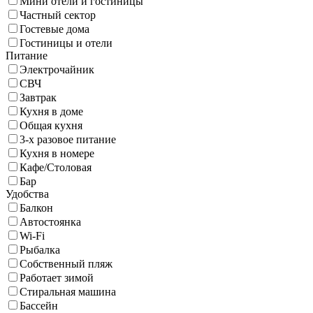
Мини отели и гостиницы
Частный сектор
Гостевые дома
Гостиницы и отели
Питание
Электрочайник
СВЧ
Завтрак
Кухня в доме
Общая кухня
3-х разовое питание
Кухня в номере
Кафе/Столовая
Бар
Удобства
Балкон
Автостоянка
Wi-Fi
Рыбалка
Собственный пляж
Работает зимой
Стиральная машина
Бассейн