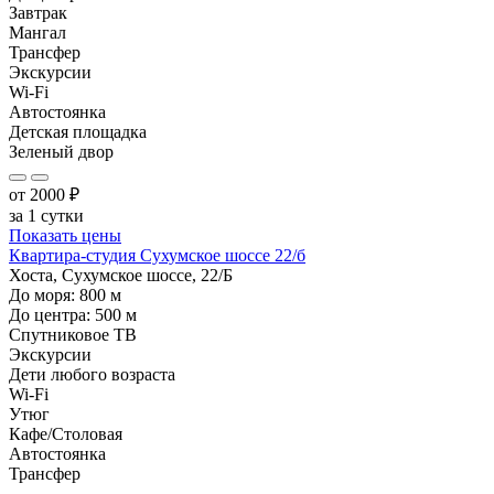
Завтрак
Мангал
Трансфер
Экскурсии
Wi-Fi
Автостоянка
Детская площадка
Зеленый двор
от
2000
₽
за 1 сутки
Показать цены
Квартира-студия Сухумское шоссе 22/б
Хоста, Сухумское шоссе, 22/Б
До моря:
800
м
До центра:
500
м
Спутниковое ТВ
Экскурсии
Дети любого возраста
Wi-Fi
Утюг
Кафе/Столовая
Автостоянка
Трансфер