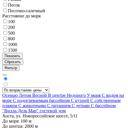
Песок
Песочно-галечный
Расстояние до моря
100
200
500
800
1000
1500
Фильтр
Осенью
Летом
Весной
В центре
Недорого
У моря
С видом на
море
С подогреваемым бассейном
С кухней
С собственным
пляжем
С животными
С питанием
С детьми
С бассейном
"Вилла Дель Мар" гостевой дом
Хоста, ул. Новороссийское шоссе, 5/11
До моря:
100
м
До центра:
2000
м