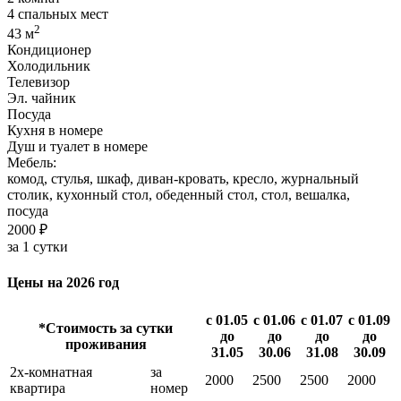
4 спальных мест
2
43 м
Кондиционер
Холодильник
Телевизор
Эл. чайник
Посуда
Кухня в номере
Душ и туалет в номере
Мебель:
комод, стулья, шкаф, диван-кровать, кресло, журнальный
столик, кухонный стол, обеденный стол, стол, вешалка,
посуда
2000 ₽
за 1 сутки
Цены на 2026 год
с 01.05
с 01.06
с 01.07
с 01.09
*Стоимость за сутки
до
до
до
до
проживания
31.05
30.06
31.08
30.09
2х-комнатная
за
2000
2500
2500
2000
квартира
номер