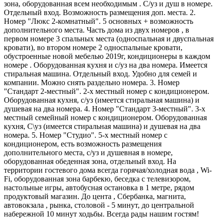
зона, оборудованная всем необходимым . С/уз и душ в номере.
Отдельный вход. Возможность размещения доп. места. 2.
Номер "Люкс 2-комнатный". 5 основных + возможность
дополнительного места. Часть дома из двух номеров , в
первом номере 3 спальных места (односпальная и двуспальная
кровати), во втором номере 2 односпальные кровати,
обустроенные новой мебелью 2019г, кондиционеры в каждом
номере . Оборудованная кухня и с/уз на два номера. Имеется
стиральная машина. Отдельный вход. Удобно для семей и
компании. Можно снять раздельно номера. 3. Номер
"Стандарт 2-местный". 2-х местный номер с кондиционером.
Оборудованная кухня, с/уз (имеется стиральная машина) и
душевая на два номера. 4. Номер "Стандарт 3-местный". 3-х
местный семейный номер с кондиционером. Оборудованная
кухня, С\уз (имеется стиральная машина) и душевая на два
номера. 5. Номер "Студио". 5-х местный номер с
кондиционером, есть возможность размещения
дополнительного места, с/уз и душевная в номере,
оборудованная обеденная зона, отдельный вход. На
территории гостевого дома всегда горячая/холодная вода , Wi-
Fi, оборудованная зона барбекю, беседка с телевизором,
настольные игры, автобусная остановка в 1 метре, рядом
продуктовый магазин. До цента , Сбербанка, магнита,
автовокзала , рынка, столовой - 5 минут, до центральной
набережной 10 минут ходьбы. Всегда рады нашим гостям!