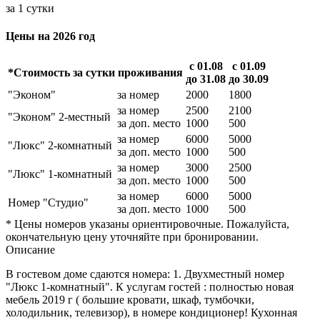
за 1 сутки
Цены на 2026 год
с 01.08
с 01.09
*Стоимость за сутки проживания
до 31.08
до 30.09
"Эконом"
за номер
2000
1800
за номер
2500
2100
"Эконом" 2-местный
за доп. место
1000
500
за номер
6000
5000
"Люкс" 2-комнатный
за доп. место
1000
500
за номер
3000
2500
"Люкс" 1-комнатный
за доп. место
1000
500
за номер
6000
5000
Номер "Студио"
за доп. место
1000
500
* Цены номеров указаны ориентировочные. Пожалуйста,
окончательную цену уточняйте при бронировании.
Описание
В гостевом доме сдаются номера: 1. Двухместный номер
"Люкс 1-комнатный". К услугам гостей : полностью новая
мебель 2019 г ( большие кровати, шкаф, тумбочки,
холодильник, телевизор), в номере кондиционер! Кухонная