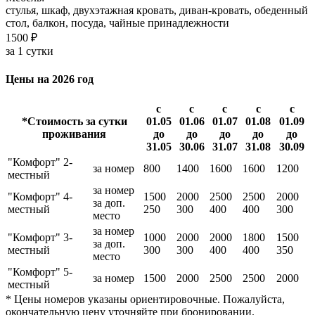
стулья, шкаф, двухэтажная кровать, диван-кровать, обеденный
стол, балкон, посуда, чайные принадлежности
1500 ₽
за 1 сутки
Цены на 2026 год
с
с
с
с
с
*Стоимость за сутки
01.05
01.06
01.07
01.08
01.09
проживания
до
до
до
до
до
31.05
30.06
31.07
31.08
30.09
"Комфорт" 2-
за номер
800
1400
1600
1600
1200
местный
за номер
"Комфорт" 4-
1500
2000
2500
2500
2000
за доп.
местный
250
300
400
400
300
место
за номер
"Комфорт" 3-
1000
2000
2000
1800
1500
за доп.
местный
300
300
400
400
350
место
"Комфорт" 5-
за номер
1500
2000
2500
2500
2000
местный
* Цены номеров указаны ориентировочные. Пожалуйста,
окончательную цену уточняйте при бронировании.