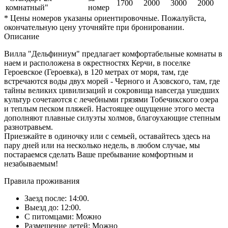
1700
2000
3000
2000
комнатный"
номер
* Цены номеров указаны ориентировочные. Пожалуйста,
окончательную цену уточняйте при бронировании.
Описание
Вилла "Дельфиниум" предлагает комфортабельные комнаты в
наем и расположена в окрестностях Керчи, в поселке
Героевское (Героевка), в 120 метрах от моря, там, где
встречаются воды двух морей - Черного и Азовского, там, где
тайны великих цивилизаций и сокровища навсегда ушедших
культур сочетаются с лечебными грязями Тобечикского озера
и теплым песком пляжей. Настоящее ощущение этого места
дополняют плавные силуэты холмов, благоухающие степным
разнотравьем.
Приезжайте в одиночку или с семьей, оставайтесь здесь на
пару дней или на несколько недель, в любом случае, мы
постараемся сделать Ваше пребывание комфортным и
незабываемым!
Правила проживания
Заезд после: 14:00.
Выезд до: 12:00.
С питомцами: Можно
Размещение детей: Можно