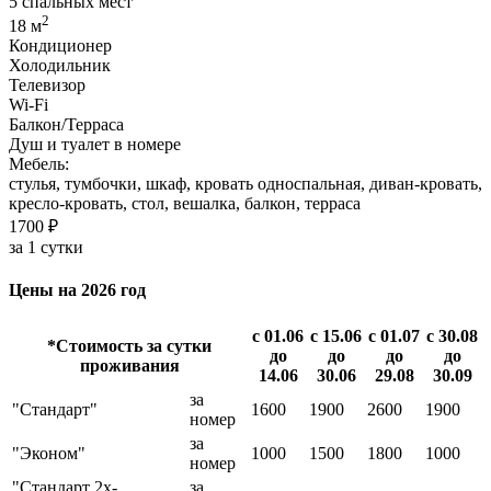
5 спальных мест
2
18 м
Кондиционер
Холодильник
Телевизор
Wi-Fi
Балкон/Терраса
Душ и туалет в номере
Мебель:
стулья, тумбочки, шкаф, кровать односпальная, диван-кровать,
кресло-кровать, стол, вешалка, балкон, терраса
1700 ₽
за 1 сутки
Цены на 2026 год
с 01.06
с 15.06
с 01.07
с 30.08
*Стоимость за сутки
до
до
до
до
проживания
14.06
30.06
29.08
30.09
за
"Стандарт"
1600
1900
2600
1900
номер
за
"Эконом"
1000
1500
1800
1000
номер
"Стандарт 2х-
за