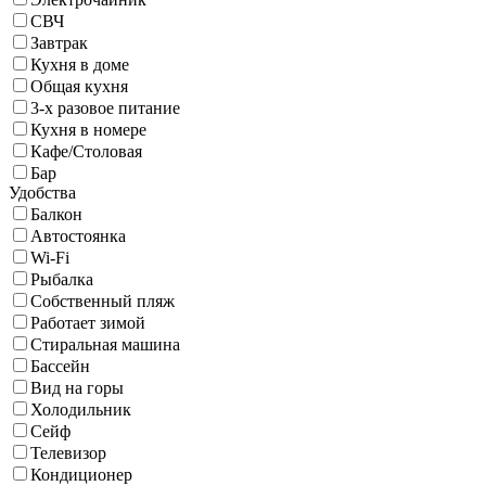
СВЧ
Завтрак
Кухня в доме
Общая кухня
3-х разовое питание
Кухня в номере
Кафе/Столовая
Бар
Удобства
Балкон
Автостоянка
Wi-Fi
Рыбалка
Собственный пляж
Работает зимой
Стиральная машина
Бассейн
Вид на горы
Холодильник
Сейф
Телевизор
Кондиционер