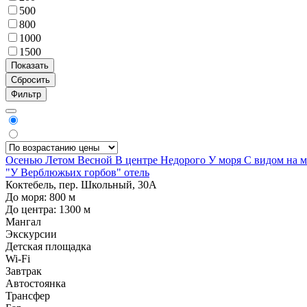
500
800
1000
1500
Фильтр
Осенью
Летом
Весной
В центре
Недорого
У моря
С видом на 
"У Верблюжьих горбов" отель
Коктебель, пер. Школьный, 30А
До моря:
800
м
До центра:
1300
м
Мангал
Экскурсии
Детская площадка
Wi-Fi
Завтрак
Автостоянка
Трансфер