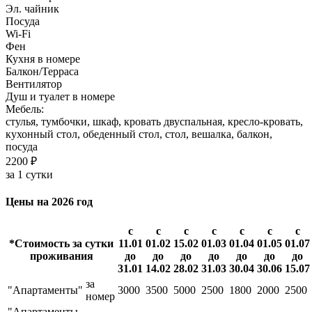
Эл. чайник
Посуда
Wi-Fi
Фен
Кухня в номере
Балкон/Терраса
Вентилятор
Душ и туалет в номере
Мебель:
стулья, тумбочки, шкаф, кровать двуспальная, кресло-кровать,
кухонный стол, обеденный стол, стол, вешалка, балкон,
посуда
2200 ₽
за 1 сутки
Цены на 2026 год
с
с
с
с
с
с
с
*Стоимость за сутки
11.01
01.02
15.02
01.03
01.04
01.05
01.07
проживания
до
до
до
до
до
до
до
31.01
14.02
28.02
31.03
30.04
30.06
15.07
за
"Апартаменты"
3000
3500
5000
2500
1800
2000
2500
номер
"Апартаменты