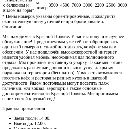
за
с балконом и
3500
4500
7000
3000
2200
2500
3000
номер
видом на горы"
* Цены номеров указаны ориентировочные. Пожалуйста,
окончательную цену уточняйте при бронировании.
Описание
Мы находимся в Красной Поляне. У нас вы получите лучшее
обслуживание! Предлагаем вам уже сейчас забронировать
один из 9 номеров и спокойно отдыхать, комфорт мы вам
обеспечим. У нас подключён высокоскоростной интернет,
имеется удобная мебель, необходимая для полноценного
отдыха. Мы проводим постоянную уборку. Также мы готовы
предложить различные дополнительные услуги: крытая
парковка на территории (бесплатно). У вас есть возможность
посетить кафе и рестораны разных кухонь в шаговой
доступности. Рядом постояльцы могут посетить пляж
галечный, ж/д вокзал, аэропорт, а также основные
достопримечательности Красной Поляны. Мы принимаем
своих гостей круглый год!
Правила проживания
Заезд после: 14:00.
Выезд до: 12:00.
С питомцами: Можно