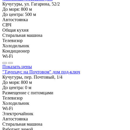
Кучугуры, ул. Гагарина, 52/2
До моря:
800
м
До центра:
500
м
Автостоянка
СВЧ
Общая кухня
Стиральная машина
Телевизор
Холодильник
Кондиционер
Wi-Fi
Показать цены
"Таунхаус на Почтовом" дом под-ключ
Кучугуры, пер. Почтовый, 1/4
До моря:
800
м
До центра:
0
м
Размещение с питомцами
Телевизор
Холодильник
Wi-Fi
Электрочайник
Автостоянка
Стиральная машина
Работает зимой