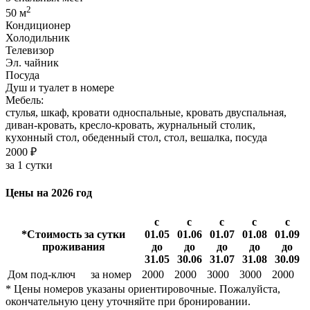
2
50 м
Кондиционер
Холодильник
Телевизор
Эл. чайник
Посуда
Душ и туалет в номере
Мебель:
стулья, шкаф, кровати односпальные, кровать двуспальная,
диван-кровать, кресло-кровать, журнальный столик,
кухонный стол, обеденный стол, стол, вешалка, посуда
2000 ₽
за 1 сутки
Цены на 2026 год
с
с
с
с
с
*Стоимость за сутки
01.05
01.06
01.07
01.08
01.09
проживания
до
до
до
до
до
31.05
30.06
31.07
31.08
30.09
Дом под-ключ
за номер
2000
2000
3000
3000
2000
* Цены номеров указаны ориентировочные. Пожалуйста,
окончательную цену уточняйте при бронировании.