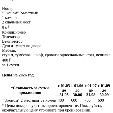
Номер
"Эконом" 2-местный
1 комнат
2 спальных мест
2
9 м
Кондиционер
Телевизор
Вентилятор
Душ и туалет во дворе
Мебель:
стулья, тумбочки, шкаф, кровати односпальные, стол, вешалка
400 ₽
за 1 сутки
Цены на 2026 год
с 01.05
с 01.06
с 01.07
с 01.09
*Стоимость за сутки
до
до
до
до
проживания
31.05
30.06
31.08
30.09
"Эконом" 2-местный
за номер
400
600
750
600
* Цены номеров указаны ориентировочные. Пожалуйста,
окончательную цену уточняйте при бронировании.