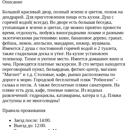
Описание
Большой красивый двор, полный зелени и цветов, похож на
дендрарий. Для приготовления пищи есть кухня. Душ с
горячей водой( всегда). Во дворе есть большая беседка,
утопающая в зелени и цветах, где можно приятно провести
время, отдохнуть, любуясь виноградными лозами и разными
экзотическими растениями: киви, банановое дерево, гранат,
фейхоа, лимон, апельсин, мандарин, инжир, мушмала.
Имеются 2 душа с постоянной горячей водой и 2 туалета,
также гладильная доска и утюг. На кухне установлен
телевизор. Тихое и уютное место. Имеется домашнее вино и
чача. Проводятся платные экскурсии. В сто метрах находится
переговорный пункт, бильярдная, фитнес-центр, магазин
"Магнит" и т.д. Столовые, кафе, рынки расположены по
дороге к морю. Городской бесплатный пляж "Робинзон" -
галька и песок. А также бесплатные пляжи санаториев. На
пляже есть душ, кафе, теневые навесы. Из водных
развлечений: гидроциклы, катамараны, катера и т.д. Пляжи
доступны и не многолюдны!
Правила проживания
Заезд после: 14:00.
Выезд до: 12:00.