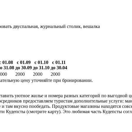
кровать двуспальная, журнальный столик, вешалка
с 01.08
с 01.09
с 01.10
с 01.11
о 31.08
до 30.09
до 31.10
до 30.04
000
2000
2000
2000
ательную цену уточняйте при бронировании.
авить уютное жилье и номера разных категорий по выгодной цене
средников предоставляем туристам дополнительные услуги: манг
 и там вкусно пообедать. Продуктовые магазины находятся совс
ости Кудепсты (смотрите карту). Это любимая часть Кудепсты с