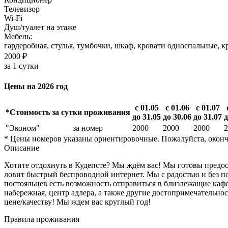
Телевизор
Wi-Fi
Душ/туалет на этаже
Мебель:
гардеробная, стулья, тумбочки, шкаф, кровати односпальные, 
2000 ₽
за 1 сутки
Цены на 2026 год
с 01.05
с 01.06
с 01.07
*Стоимость за сутки проживания
до 31.05
до 30.06
до 31.07
д
"Эконом"
за номер
2000
2000
2000
2
* Цены номеров указаны ориентировочные. Пожалуйста, оконч
Описание
Хотите отдохнуть в Кудепсте? Мы ждём вас! Мы готовы предост
ловит быстрый беспроводной интернет. Мы с радостью и без по
постояльцев есть возможность отправиться в близлежащие кафе
набережная, центр адлера, а также другие достопримечательн
цене/качеству! Мы ждем вас круглый год!
Правила проживания