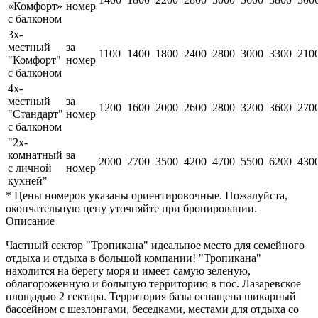
«Комфорт»
номер
с балконом
3х-
местный
за
1100
1400
1800
2400
2800
3000
3300
210
"Комфорт"
номер
с балконом
4х-
местный
за
1200
1600
2000
2600
2800
3200
3600
270
"Стандарт"
номер
с балконом
"2х-
комнатный
за
2000
2700
3500
4200
4700
5500
6200
430
с личной
номер
кухней"
* Цены номеров указаны ориентировочные. Пожалуйста,
окончательную цену уточняйте при бронировании.
Описание
Частный сектор "Тропикана" идеальное место для семейного
отдыха и отдыха в большой компании! "Тропикана"
находится на берегу моря и имеет самую зеленую,
облагороженную и большую территорию в пос. Лазаревское
площадью 2 гектара. Территория базы оснащена шикарный
бассейном с шезлонгами, беседками, местами для отдыха со