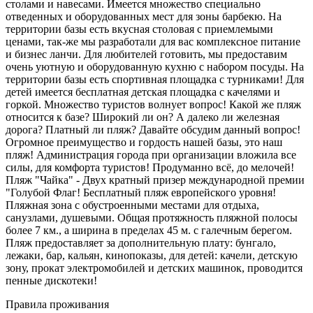
столами и навесами. Имеется множество специально
отведенных и оборудованных мест для зоны барбекю. На
территории базы есть вкусная столовая с приемлемыми
ценами, так-же мы разработали для вас комплексное питание
и бизнес ланчи. Для любителей готовить, мы предоставим
очень уютную и оборудованную кухню с набором посуды. На
территории базы есть спортивная площадка с турниками! Для
детей имеется бесплатная детская площадка с качелями и
горкой. Множество туристов волнует вопрос! Какой же пляж
относится к базе? Широкий ли он? А далеко ли железная
дорога? Платный ли пляж? Давайте обсудим данный вопрос!
Огромное преимущество и гордость нашей базы, это наш
пляж! Администрация города при организации вложила все
силы, для комфорта туристов! Продуманно всё, до мелочей!
Пляж "Чайка" - Двух кратный призер международной премии
"Голубой Флаг! Бесплатный пляж европейского уровня!
Пляжная зона с обустроенными местами для отдыха,
санузлами, душевыми. Общая протяжность пляжной полосы
более 7 км., а ширина в пределах 45 м. с галечным берегом.
Пляж предоставляет за дополнительную плату: бунгало,
лежаки, бар, кальян, кинопоказы, для детей: качели, детскую
зону, прокат электромобилей и детских машинок, проводится
пенные дискотеки!
Правила проживания