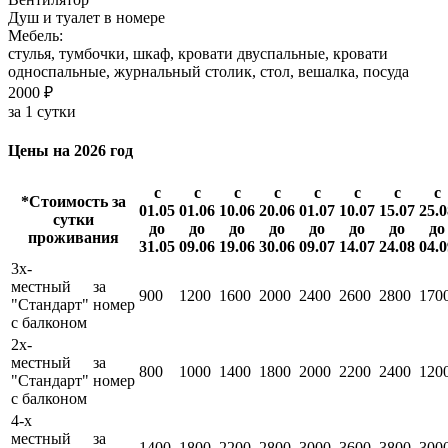
Душ и туалет в номере
Мебель:
стулья, тумбочки, шкаф, кровати двуспальные, кровати
односпальные, журнальный столик, стол, вешалка, посуда
2000 ₽
за 1 сутки
Цены на 2026 год
с
с
с
с
с
с
с
с
*Стоимость за
01.05
01.06
10.06
20.06
01.07
10.07
15.07
25.0
сутки
до
до
до
до
до
до
до
до
проживания
31.05
09.06
19.06
30.06
09.07
14.07
24.08
04.0
3х-
местный
за
900
1200
1600
2000
2400
2600
2800
170
"Стандарт"
номер
с балконом
2х-
местный
за
800
1000
1400
1800
2000
2200
2400
120
"Стандарт"
номер
с балконом
4-х
местный
за
1400
1800
2200
2800
3000
3600
3800
300