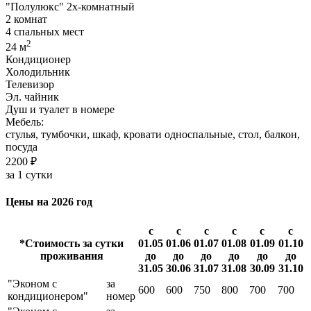
"Полулюкс" 2х-комнатный
2 комнат
4 спальных мест
2
24 м
Кондиционер
Холодильник
Телевизор
Эл. чайник
Душ и туалет в номере
Мебель:
стулья, тумбочки, шкаф, кровати односпальные, стол, балкон,
посуда
2200 ₽
за 1 сутки
Цены на 2026 год
с
с
с
с
с
с
*Стоимость за сутки
01.05
01.06
01.07
01.08
01.09
01.10
проживания
до
до
до
до
до
до
31.05
30.06
31.07
31.08
30.09
31.10
"Эконом с
за
600
600
750
800
700
700
кондиционером"
номер