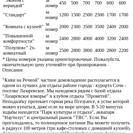
"Эконом с
за
450
500
700
700
600
600
верандой"
номер
за
"Стандарт"
1200
1500
2500
2500
1700
1700
номер
за
"Комната с кухней"
2000
2300
3500
3500
2400
2000
номер
"Повышенной
за
2400
2800
4000
4000
3200
2400
комфортности"
номер
"Полулюкс" 2х-
за
2500
2800
3800
4000
2800
2200
комнатный
номер
* Цены номеров указаны ориентировочные. Пожалуйста,
окончательную цену уточняйте при бронировании.
Описание
"Киви на Речной" частное домовладение располагается в
одном из лучших для отдыха районе города - курорта Сочи -
поселке Лазаревское. Мы находимся рядом с базой отдыха
"Лазаревское взморье" и клубом отдыха "Прометей".
Неподалёку протекает горная река Псезуапсе, в устье которой
можно купаться, даже если на море шторм. В 5-10 минутах
ходьбы находится "Парк культуры и отдыха", аквапарк
"Наутилус" и центральный рынок "ТВС". Если Вы
проголодались, то полноценное питание Вы можете получить
в радиусе 100 метров (три кафе-столовых с домашней кухней).