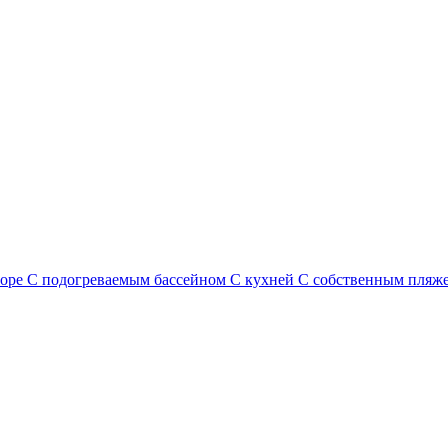
море
С подогреваемым бассейном
С кухней
С собственным пляж