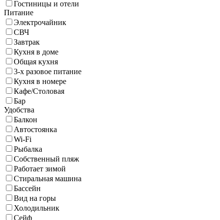
Гостиницы и отели
Питание
Электрочайник
СВЧ
Завтрак
Кухня в доме
Общая кухня
3-х разовое питание
Кухня в номере
Кафе/Столовая
Бар
Удобства
Балкон
Автостоянка
Wi-Fi
Рыбалка
Собственный пляж
Работает зимой
Стиральная машина
Бассейн
Вид на горы
Холодильник
Сейф