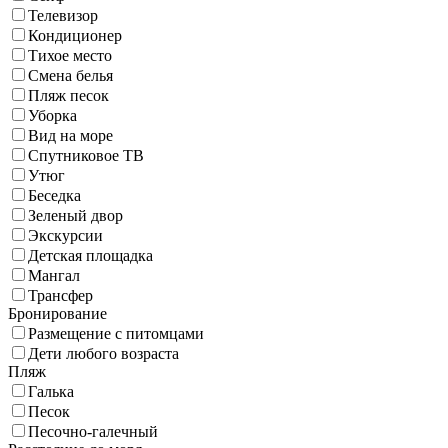
Телевизор
Кондиционер
Тихое место
Смена белья
Пляж песок
Уборка
Вид на море
Спутниковое ТВ
Утюг
Беседка
Зеленый двор
Экскурсии
Детская площадка
Мангал
Трансфер
Бронирование
Размещение с питомцами
Дети любого возраста
Пляж
Галька
Песок
Песочно-галечный