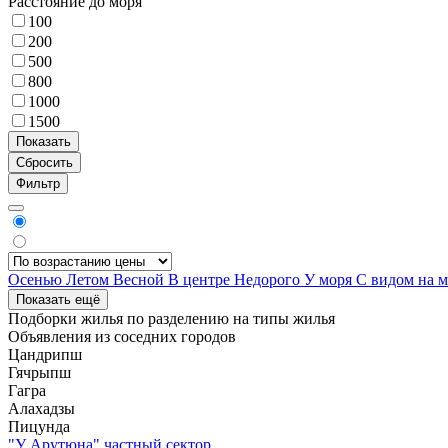
Расстояние до моря
100
200
500
800
1000
1500
Фильтр
Осенью
Летом
Весной
В центре
Недорого
У моря
С видом на 
Показать ещё
Подборки жилья по разделению на
типы жилья
Объявления из
соседних городов
Цандрипш
Гячрыпш
Гагра
Алахадзы
Пицунда
"У Арутюна" частный сектор