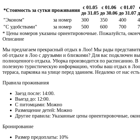
с 01.05
с 01.06
с 01.07
*Стоимость за сутки проживания
до 31.05
до 30.06
до 31.07
д
"Эконом"
за номер
300
350
400
4
"С удобствами"
за номер
500
600
700
7
* Цены номеров указаны ориентировочные. Пожалуйста, оконч
Описание
Мы предлагаем прекрасный отдых в Лоо! Мы рады представить 
об отдыхе в Лоо с друзьями и близкими? Для вас подключен вы
полноценного отдыха. Уборка производится по расписанию. В 
полезную туристическую информацию, чтобы ваш отдых в Лоо 
терраса, парковка на улице перед зданием. Недалеко от нас ест
Правила проживания
Заезд после: 14:00.
Выезд до: 12:00.
С питомцами: Можно
Размещение детей: Можно
Другие правила: Указанные цены ориентировочные, окон
Бронирование
Размер предоплаты: 10%