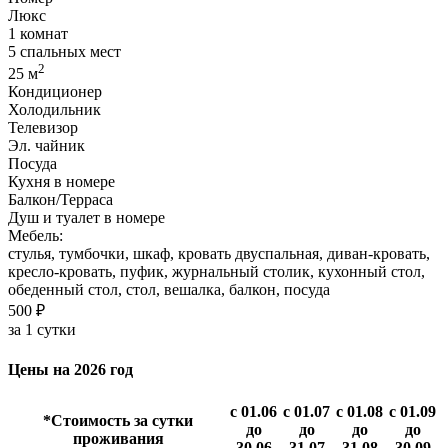
Люкс
1 комнат
5 спальных мест
2
25 м
Кондиционер
Холодильник
Телевизор
Эл. чайник
Посуда
Кухня в номере
Балкон/Терраса
Душ и туалет в номере
Мебель:
стулья, тумбочки, шкаф, кровать двуспальная, диван-кровать,
кресло-кровать, пуфик, журнальный столик, кухонный стол,
обеденный стол, стол, вешалка, балкон, посуда
500 ₽
за 1 сутки
Цены на 2026 год
с 01.06
с 01.07
с 01.08
с 01.09
*Стоимость за сутки
до
до
до
до
проживания
30.06
31.07
31.08
30.09