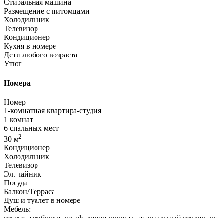
Стиральная машина
Размещение с питомцами
Холодильник
Телевизор
Кондиционер
Кухня в номере
Дети любого возраста
Утюг
Номера
Номер
1-комнатная квартира-студия
1 комнат
6 спальных мест
2
30 м
Кондиционер
Холодильник
Телевизор
Эл. чайник
Посуда
Балкон/Терраса
Душ и туалет в номере
Мебель:
стулья, тумбочки, шкаф, диван-кровать, журнальный столик, ку