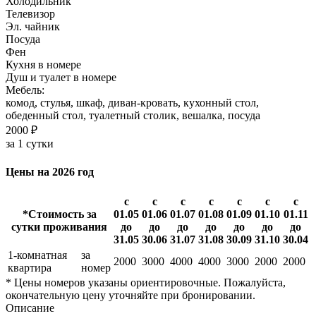
Холодильник
Телевизор
Эл. чайник
Посуда
Фен
Кухня в номере
Душ и туалет в номере
Мебель:
комод, стулья, шкаф, диван-кровать, кухонный стол,
обеденный стол, туалетный столик, вешалка, посуда
2000 ₽
за 1 сутки
Цены на 2026 год
с
с
с
с
с
с
с
*Стоимость за
01.05
01.06
01.07
01.08
01.09
01.10
01.11
сутки проживания
до
до
до
до
до
до
до
31.05
30.06
31.07
31.08
30.09
31.10
30.04
1-комнатная
за
2000
3000
4000
4000
3000
2000
2000
квартира
номер
* Цены номеров указаны ориентировочные. Пожалуйста,
окончательную цену уточняйте при бронировании.
Описание