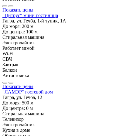
Показать цены
"Цитрус" мини-гостиница
Гагра, ул. Гечба, 1-й тупик, 1А
До моря:
200
м
До центра:
100
м
Стиральная машина
Электрочайник
Работает зимой
Wi-Fi
СВЧ
Завтрак
Балкон
Автостоянка
Показать цены
"ЛАМЭР" гостевой дом
Гагра, ул. Гечба, 12
До моря:
500
м
До центра:
0
м
Стиральная машина
Телевизор
Электрочайник
Кухня в доме
Общая кухня