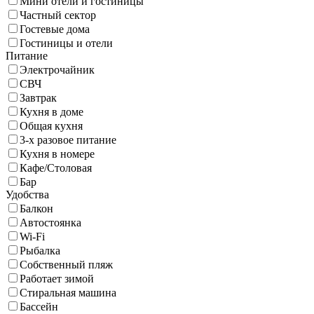
Мини отели и гостиницы
Частный сектор
Гостевые дома
Гостиницы и отели
Питание
Электрочайник
СВЧ
Завтрак
Кухня в доме
Общая кухня
3-х разовое питание
Кухня в номере
Кафе/Столовая
Бар
Удобства
Балкон
Автостоянка
Wi-Fi
Рыбалка
Собственный пляж
Работает зимой
Стиральная машина
Бассейн