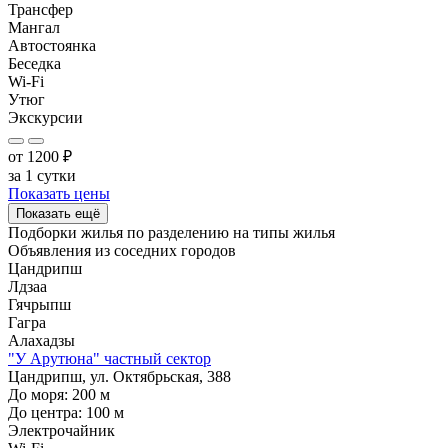
Трансфер
Мангал
Автостоянка
Беседка
Wi-Fi
Утюг
Экскурсии
от
1200
₽
за 1 сутки
Показать цены
Показать ещё
Подборки жилья по разделению на
типы жилья
Объявления из
соседних городов
Цандрипш
Лдзаа
Гячрыпш
Гагра
Алахадзы
"У Арутюна" частный сектор
Цандрипш, ул. Октябрьская, 388
До моря:
200
м
До центра:
100
м
Электрочайник