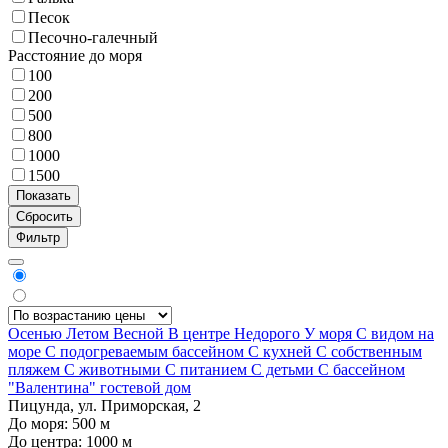
Песок
Песочно-галечный
Расстояние до моря
100
200
500
800
1000
1500
Фильтр
Осенью
Летом
Весной
В центре
Недорого
У моря
С видом на
море
С подогреваемым бассейном
С кухней
С собственным
пляжем
С животными
С питанием
С детьми
С бассейном
"Валентина" гостевой дом
Пицунда, ул. Приморская, 2
До моря:
500
м
До центра:
1000
м