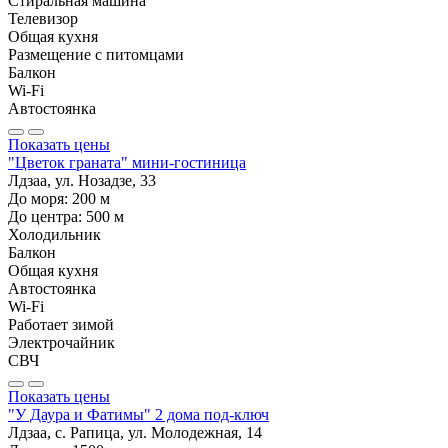
Стиральная машина
Телевизор
Общая кухня
Размещение с питомцами
Балкон
Wi-Fi
Автостоянка
Показать цены
"Цветок граната" мини-гостиница
Лдзаа, ул. Нозадзе, 33
До моря:
200
м
До центра:
500
м
Холодильник
Балкон
Общая кухня
Автостоянка
Wi-Fi
Работает зимой
Электрочайник
СВЧ
Показать цены
"У Даура и Фатимы" 2 дома под-ключ
Лдзаа, с. Рапица, ул. Молодежная, 14