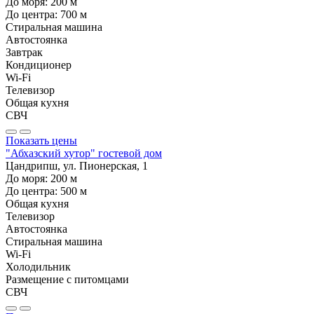
До моря:
200
м
До центра:
700
м
Стиральная машина
Автостоянка
Завтрак
Кондиционер
Wi-Fi
Телевизор
Общая кухня
СВЧ
Показать цены
"Абхазский хутор" гостевой дом
Цандрипш, ул. Пионерская, 1
До моря:
200
м
До центра:
500
м
Общая кухня
Телевизор
Автостоянка
Стиральная машина
Wi-Fi
Холодильник
Размещение с питомцами
СВЧ