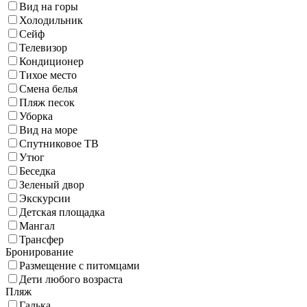
Вид на горы
Холодильник
Сейф
Телевизор
Кондиционер
Тихое место
Смена белья
Пляж песок
Уборка
Вид на море
Спутниковое ТВ
Утюг
Беседка
Зеленый двор
Экскурсии
Детская площадка
Мангал
Трансфер
Бронирование
Размещение с питомцами
Дети любого возраста
Пляж
Галька