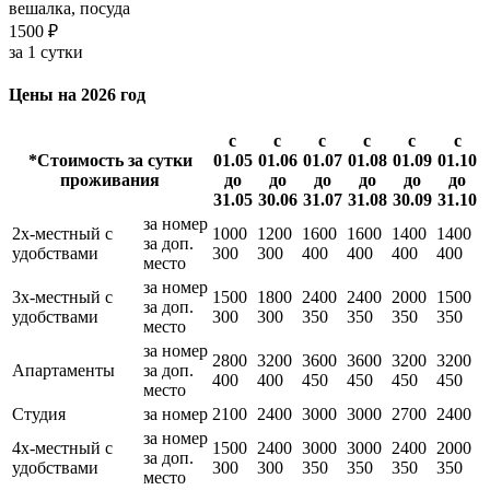
вешалка, посуда
1500 ₽
за 1 сутки
Цены на 2026 год
с
с
с
с
с
с
*Стоимость за сутки
01.05
01.06
01.07
01.08
01.09
01.10
проживания
до
до
до
до
до
до
31.05
30.06
31.07
31.08
30.09
31.10
за номер
2х-местный с
1000
1200
1600
1600
1400
1400
за доп.
удобствами
300
300
400
400
400
400
место
за номер
3х-местный с
1500
1800
2400
2400
2000
1500
за доп.
удобствами
300
300
350
350
350
350
место
за номер
2800
3200
3600
3600
3200
3200
Апартаменты
за доп.
400
400
450
450
450
450
место
Студия
за номер
2100
2400
3000
3000
2700
2400
за номер
4х-местный с
1500
2400
3000
3000
2400
2000
за доп.
удобствами
300
300
350
350
350
350
место