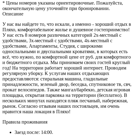
* Цены номеров указаны ориентировочные. Пожалуйста,
окончательную цену уточняйте при бронировании.
Описание
У нас вы найдете то, что искали, а именно - хороший отдых в
Пляхо, комфортабельное жилье и душевное гостеприимство!
У нас есть 8 номеров различных категорий 2х-местный с
удобствами, 3х-местный с удобствами, 4х-местный с
удобствами, Апартаменты, Студия, с широкими
односпальными и двуспальными кроватями, в которых есть
всё, что нужно, по комфортной цене от руб. для комфортного
и бюджетного отдыха. Мы принимаем своих гостей круглый
год! На территории работает хороший интернет. Проводим
регулярную уборку. К услугам наших отдыхающих
предоставляются: стиральная машина, гладильные
принадлежности, зеленый двор, беседка, спутниковое тв, свч,
прокат велосипедов. Также мангал/барбекю, детская игровая
площадка, открытая парковка на территории (бесплатно). В
нескольких минутах находятся пляж песчаный, набережная,
рынок. Согласно отзывам наших постояльцев, им очень
нравится наша локация в Пляхо!
Правила проживания
Заезд после: 14:00.