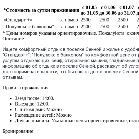
с 01.05
с 01.06
с 01.07
*Стоимость за сутки проживания
до 31.05
до 30.06
до 31.07
д
«Стандарт +»
за номер
2500
2500
2500
2
"Полулюкс с балконом"
за номер
2500
2500
2500
2
* Цены номеров указаны ориентировочные. Пожалуйста, оконч
Описание
Ищете комфортный отдых в поселке Сенной и жилье с удобн
"Стандарт+", "Полулюкс с балконом" по комфортной цене от 
услугам отдыхающих: сейф, стиральная машина, гладильные 
информацию об отдыхе в поселке Сенной, расскажут об усло
достопримечательности, чтобы ваш отдых в поселке Сенной
отзывам.
Правила проживания
Заезд после: 14:00.
Выезд до: 12:00.
С питомцами: Можно
Размещение детей: Можно
Другие правила: Указанные цены ориентировочные, окон
Бронирование