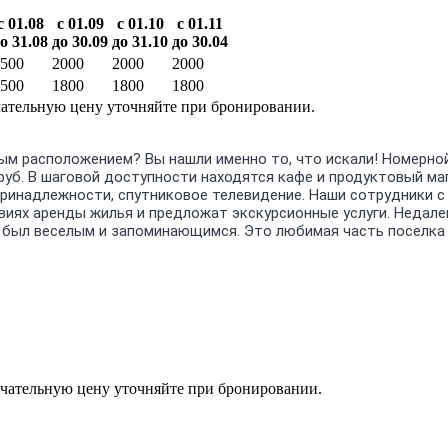
с 01.08
с 01.09
с 01.10
с 01.11
о 31.08
до 30.09
до 31.10
до 30.04
500
2000
2000
2000
500
1800
1800
1800
ательную цену уточняйте при бронировании.
ым расположением? Вы нашли именно то, что искали!
Номерной
руб.
В шаговой доступности находятся кафе и продуктовый ма
принадлежности, спутниковое телевидение. Наши сотрудники 
виях аренды жилья и предложат экскурсионные услуги.
Недалек
 был веселым и запоминающимся. Это любимая часть поселка
чательную цену уточняйте при бронировании.